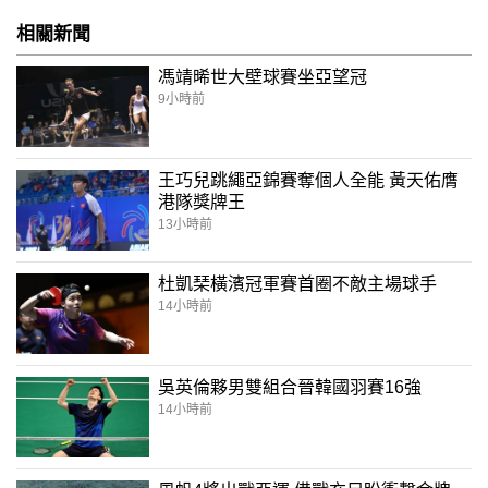
相關新聞
馮靖晞世大壁球賽坐亞望冠
9小時前
王巧兒跳繩亞錦賽奪個人全能 黃天佑膺
港隊獎牌王
13小時前
杜凱琹橫濱冠軍賽首圈不敵主場球手
14小時前
吳英倫夥男雙組合晉韓國羽賽16強
14小時前