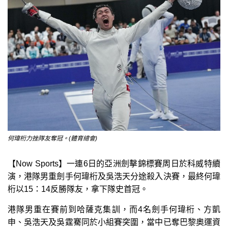
何瑋桁力挫隊友奪冠。(體育總會)
【Now Sports】一連6日的亞洲劍擊錦標賽周日於科威特續
演，港隊男重劍手何瑋桁及吳浩天分途殺入決賽，最終何瑋
桁以15：14反勝隊友，拿下隊史首冠。
港隊男重在賽前到哈薩克集訓，而4名劍手何瑋桁、方凱
申、吳浩天及吳霆騫同於小組賽突圍，當中已奪巴黎奧運資