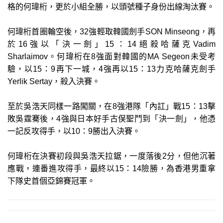
格的何瑋桁，更於小組全勝，以頭號種子身份出線淘汰賽。
何瑋桁首圈輪空後，32強輕取韓國劍手SON Minseong，再
於16強以「決一劍」15：14絕殺哈薩克Vadim
Sharlaimov。何瑋桁在8強面對韓國的MA Segeon未受考
驗，以15：9再下一城，4強再以15：13力克哈薩克劍手
Yerlik Sertay，殺入決賽。
至於吳浩天同樣一路闖關，在8強港隊「內訌」戰15：13擊
敗吳霆騫後，4強與日本好手古俣聖鬥到「決一劍」，他憑
一記反攻得手，以10：9勝出入決賽。
何瑋桁在決賽初段與吳浩天拉鋸，一度落後2分，但他沉著
應戰，連番進攻得手，最終以15：14險勝，為香港男重拿
下隊史首個亞錦賽冠軍。