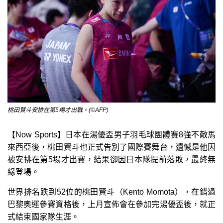
桃田賢斗安排在第5場才出戰。(©AFP)
【Now Sports】日本在湯優盃男子羽毛球團體賽8強不敵馬
來西亞後，桃田賢斗也正式告別了國際賽舞台，遺憾是他因
被安排在第5場才出賽，結果卻因日本隊提前落敗，最終無
緣登場。
世界排名跌到52位的桃田賢斗（Kento Momota），在錯過
巴黎奧運參賽資格後，上月宣佈會在參加完湯優盃後，就正
式結束國家隊生涯。