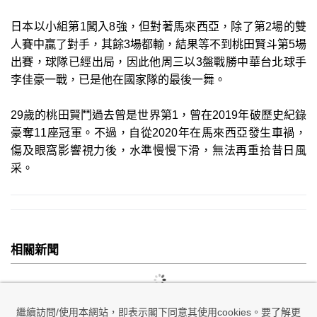
日本以小組第1闖入8強，但對著馬來西亞，除了第2場的雙
人賽中贏了對手，其餘3場都輸，結果等不到桃田賢斗第5場
出賽，球隊已經出局，因此他周三以3盤戰勝中華台北球手
李佳豪一戰，已是他在國家隊的最後一舞。
29歲的桃田賢鬥過去曾是世界第1，曾在2019年破歷史紀錄
豪奪11座冠軍。不過，自從2020年在馬來西亞發生車禍，
傷及眼窩影響視力後，水準慢慢下滑，無法再重拾昔日風
采。
相關新聞
繼續訪問/使用本網站，即表示閣下同意其使用cookies。要了解更