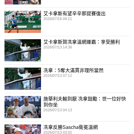
艾卡拿斯有望辛辛那提賽復出
2026/07/16 09:21
艾卡拿斯賀冼拿溫網連霸：享受勝利
2026/07/13 14:36
冼拿：5奪大滿貫非理所當然
2026/07/13 07:12
施華利夫輸到厭 冼拿鼓勵：世一位好快
到你坐
2026/07/13 04:13
冼拿反勝Sascha衛冕溫網
2026/07/13 03:02