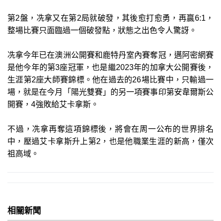
第2盤，冼拿又在第2局就破發，其後愈打愈勇，再贏6:1，
整場比賽只面臨過一個破發點，狀態之出色令人驚訝。
冼拿今年已在澳洲公開賽和鹿特丹室內賽奪冠，邁阿密網賽
是他今年的第3座冠軍，也是繼2023年的加拿大公開賽後，
生涯第2座大師賽錦標。他在過去的26場比賽中，只輸過一
場，就是在今月「陽光雙賽」的另一項賽事印第安韋爾斯公
開賽，4強敗給艾卡拿斯。
不過，冼拿再奪這項錦標後，將會在周一公布的世界排名
中，壓過艾卡拿斯升上第2，也是他職業生涯的新高，僅次
祖高域。
相關新聞