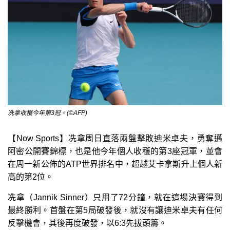
冼拿收穫今年第3冠。(©AFP)
【Now Sports】冼拿周日直落兩盤擊敗迪米卓夫，勇奪邁
阿密公開賽錦標，也是他今年個人收穫的第3座冠軍，並會
在周一新公佈的ATP世界排名中，超越艾卡拿斯升上個人新
高的第2位。
冼拿（Jannik Sinner）只用了72分鐘，就在這場決賽得到
最終勝利。首盤在第5局破發後，就沒有讓迪米卓夫有任何
反擊機會，其後再度破發，以6:3先拔頭籌。