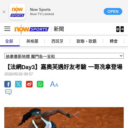
Now Sports
×
OPEN
Now TV Limited
新聞
全部
英格蘭
西班牙
歐聯‧歐霸
轉會
【法網Day3】嘉奧芙遇好友考驗 一哥冼拿登場
2026/05/26 09:57