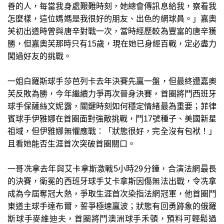
善的人，每當我身處艱難時刻，她總會傳訊息給我，察看我
怎麼樣，這位媽媽是我很好的朋友、出色的網球員。」嘉奧
芙初出道時曾與唐辛對戰一次，當時經歷較為豐富的唐辛獲
勝，但嘉奧芙那時只有15歲，現在她已身經百戰，定必盡力
闖過好友的挑戰。
一姐白羅斯球手莎芭列卡去年決賽先贏一盤，但最終遭嘉奧
芙反敗為勝，今年繼續力爭再次晉身決賽，首圈將鬥西班牙
球手保薩絲文妮露，關鍵時刻如何穩定情緒最為重要；菲律
賓球手伊雅娜在首圈面對強敵挑戰，鬥17號種子、美國新星
祖域，但伊雅娜無懼應戰：「狀態很好，完全沒有包袱！」
且看她能否生涯首次突破首圈關口。
一哥冼拿去年與艾卡拿斯激戰5小時29分鐘，合演法網最長
的決賽，衛冕的西班牙球手艾卡拿斯因傷無法出戰，令冼拿
成為今屆奪冠大熱，爭取生涯首次染指法網冠軍，他首圈鬥
東道主球手達布爾，誓爭極速贏波；狀態有回勇跡象的俄羅
斯球手麥維迪夫，首圈將鬥澳洲球手禾頓，預料可輕鬆過