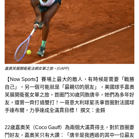
嘉奧芙展開衛冕法網女單之旅。(©AFP)
【Now Sports】賽場上最大的敵人，有時候是需要「戰勝
自己」，另一個可能就是「最親切的朋友」，美國球手嘉奧
芙展開衛冕女單之旅，首圈鬥30歲同胞唐辛，她們為多年好
友，還曾一齊打過雙打！一哥意大利球星冼拿首圈對法國球
手達布爾，力爭達成全滿貫目標！ 撰文：金鍀
22歲嘉奧芙（Coco Gauff）為兩個大滿貫得主，對於首圈要
鬥好友，嘉奧芙只有大讚：「唐辛是我遇過的其中一位最友