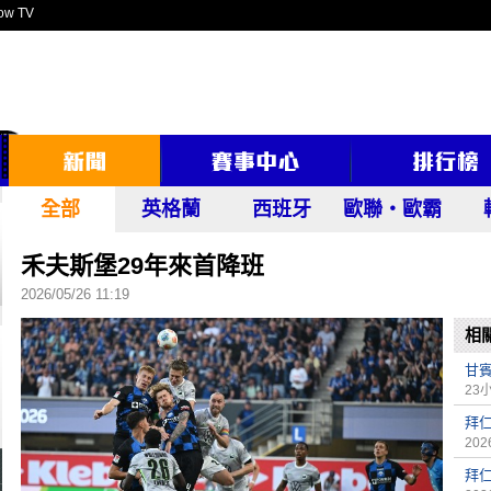
ow TV
全部
英格蘭
西班牙
歐聯‧歐霸
禾夫斯堡29年來首降班
2026/05/26 11:19
相
甘
23
拜仁
2026
拜