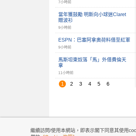
7小時前
當年獲鼓勵 明斯向小球迷Claret
贈波衫
9小時前
ESPN：巴塞阿拿奧荷料借至紅軍
9小時前
馬斯坦東奴落「馬」外借費倫天
拿
11小時前
1
2
3
4
5
6
私隱政策
|
使用條款
|
免責及著作權聲明
|
不歧
繼續訪問/使用本網站，即表示閣下同意其使用cook