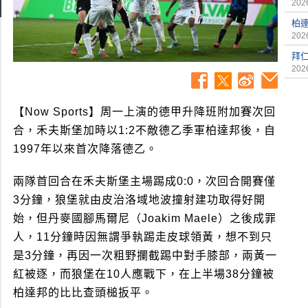
2026
柏
2026
拜
2026
【Now Sports】周一上演的德甲升降班附加賽次回
合，禾夫斯堡加時以1:2不敵德乙季軍柏達邦後，自
1997年以來首次降落德乙。
兩隊首回合在禾夫斯堡主場踢成0:0，次回合開賽僅
3分鐘，狼堡就由皮治洛域地波撞射建功取得好開
始，但丹麥國腳馬爾尼（Joakim Maele）之後成罪
人，11分鐘時因無謂爭執踢走皮球領黃，想不到只
是3分鐘，再因一次粗野攔截踢中對手膝部，兩黃一
紅被逐，而狼堡在10人應戰下，在上半場38分鐘被
柏達邦的比比查頭槌扳平。