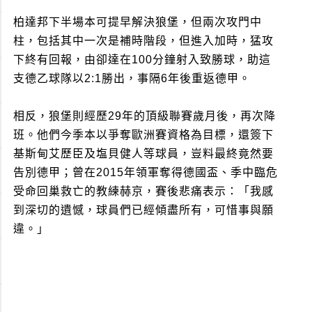
柏達邦下半場本可提早解決狼堡，但兩次攻門中
柱，包括其中一次是補時階段，但進入加時，猛攻
下終有回報，由卻達在100分鐘射入致勝球，助這
支德乙球隊以2:1勝出，事隔6年後重返德甲。
相反，狼堡則經歷29年的頂級聯賽歲月後，再次降
班。他們今季本以爭奪歐洲賽資格為目標，還簽下
基斯甸艾歷臣及塩貝健人等球員，豈料最終竟然要
告別德甲；曾在2015年領軍奪得德國盃、季中臨危
受命回巢救亡的教練赫京，賽後悲痛表示：「我感
到深切的遺憾，球員們已經傾盡所有，可惜事與願
違。」