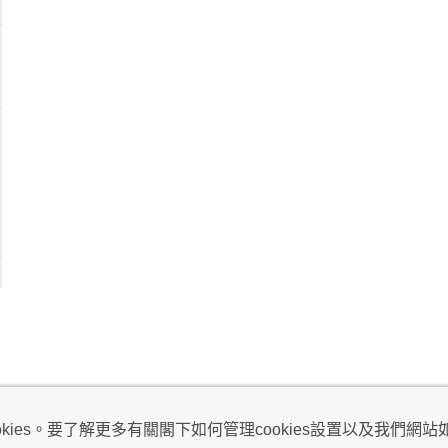
視及不騷擾聲明
ies。要了解更多有關閣下如何管理cookies設置以及我們網站如