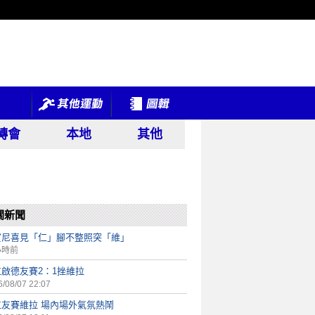
轉會
本地
其他
關新聞
賓尼喜見「仁」腳不整照突「維」
小時前
啟德友賽2：1挫維拉
/08/07 22:07
仁友賽維拉 場內場外氣氛熱鬧