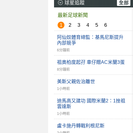
球星追蹤
最新足球新聞
1
2
3
4
5
6
阿仙奴體育總監：基馬尼斯提升
內部競爭
6分鐘前
祖奧柏度起孖 車仔贈AC米蘭3蛋
8分鐘前
美斯父親佐治離世
1小時前
迪馬高又建功 國際米蘭2：1挫祖
雲達斯
1小時前
盧卡施丹轉戰利根尼斯