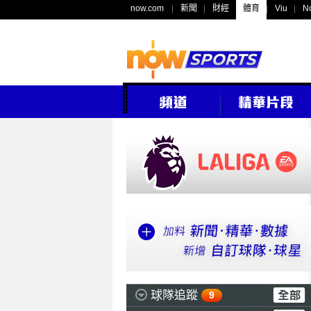
now.com
新聞
財經
體育
Viu
N
球隊追蹤
9