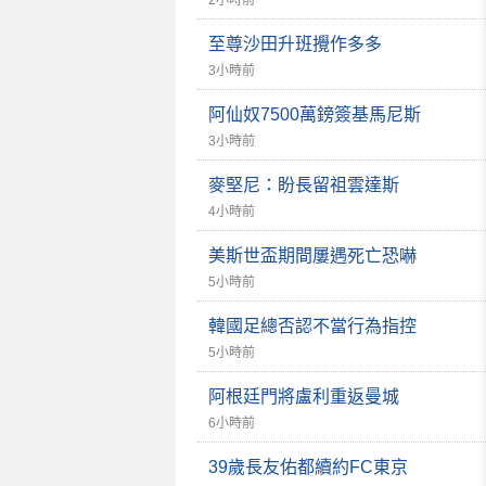
2小時前
至尊沙田升班攪作多多
3小時前
阿仙奴7500萬鎊簽基馬尼斯
3小時前
麥堅尼：盼長留祖雲達斯
4小時前
美斯世盃期間屢遇死亡恐嚇
5小時前
韓國足總否認不當行為指控
5小時前
阿根廷門將盧利重返曼城
6小時前
39歲長友佑都續約FC東京