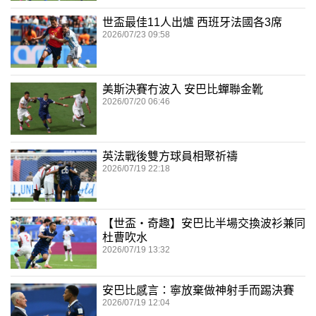
世盃最佳11人出爐 西班牙法國各3席
2026/07/23 09:58
美斯決賽冇波入 安巴比蟬聯金靴
2026/07/20 06:46
英法戰後雙方球員相聚祈禱
2026/07/19 22:18
【世盃‧奇趣】安巴比半場交換波衫兼同
杜曹吹水
2026/07/19 13:32
安巴比感言：寧放棄做神射手而踢決賽
2026/07/19 12:04