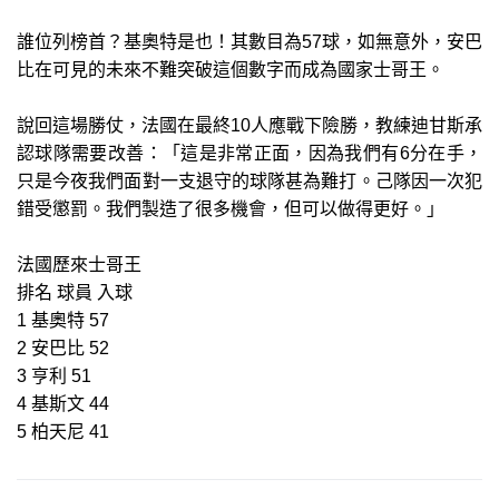
誰位列榜首？基奧特是也！其數目為57球，如無意外，安巴
比在可見的未來不難突破這個數字而成為國家士哥王。
說回這場勝仗，法國在最終10人應戰下險勝，教練迪甘斯承
認球隊需要改善：「這是非常正面，因為我們有6分在手，
只是今夜我們面對一支退守的球隊甚為難打。己隊因一次犯
錯受懲罰。我們製造了很多機會，但可以做得更好。」
法國歷來士哥王
排名 球員 入球
1 基奧特 57
2 安巴比 52
3 亨利 51
4 基斯文 44
5 柏天尼 41