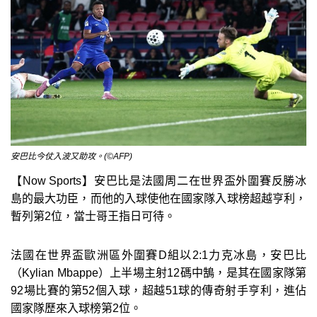
安巴比今仗入波又助攻。(©AFP)
【Now Sports】安巴比是法國周二在世界盃外圍賽反勝冰
島的最大功臣，而他的入球使他在國家隊入球榜超越亨利，
暫列第2位，當士哥王指日可待。
法國在世界盃歐洲區外圍賽D組以2:1力克冰島，安巴比
（Kylian Mbappe）上半場主射12碼中鵠，是其在國家隊第
92場比賽的第52個入球，超越51球的傳奇射手亨利，進佔
國家隊歷來入球榜第2位。