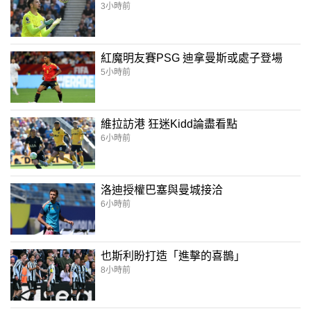
3小時前
紅魔明友賽PSG 迪拿曼斯或處子登場
5小時前
維拉訪港 狂迷Kidd論盡看點
6小時前
洛迪授權巴塞與曼城接洽
6小時前
也斯利盼打造「進擊的喜鵲」
8小時前