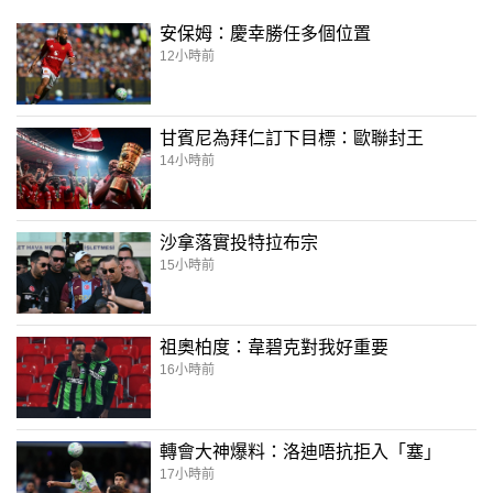
安保姆：慶幸勝任多個位置
12小時前
甘賓尼為拜仁訂下目標：歐聯封王
14小時前
沙拿落實投特拉布宗
15小時前
祖奧柏度：韋碧克對我好重要
16小時前
轉會大神爆料：洛迪唔抗拒入「塞」
17小時前