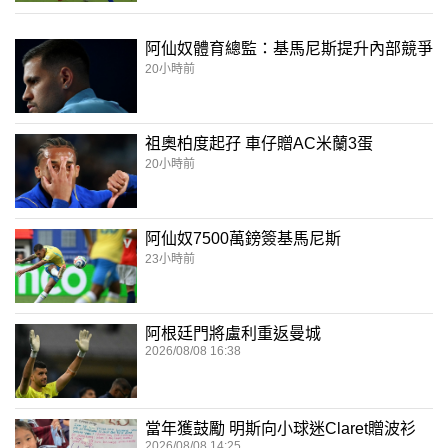
阿仙奴體育總監：基馬尼斯提升內部競爭
20小時前
祖奧柏度起孖 車仔贈AC米蘭3蛋
20小時前
阿仙奴7500萬鎊簽基馬尼斯
23小時前
阿根廷門將盧利重返曼城
2026/08/08 16:38
當年獲鼓勵 明斯向小球迷Claret贈波衫
2026/08/08 14:25