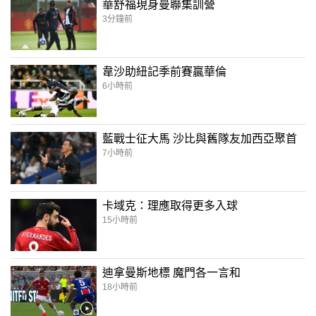
華舒福現身曼聯集訓營
3分鐘前
韋沙助紐記季前賽贏華倫
6小時前
藍戰士征大馬 沙比與舊隊友加西亞聚首
7小時前
卡域克：理應取得更多入球
15小時前
迪拿曼斯地標 魔門各一言和
18小時前