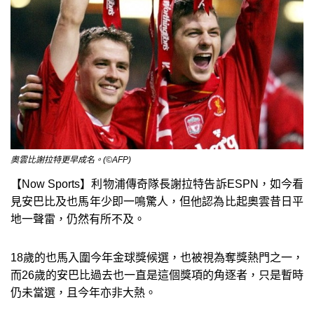
奧雲比謝拉特更早成名。(©AFP)
【Now Sports】利物浦傳奇隊長謝拉特告訴ESPN，如今看
見安巴比及也馬年少即一鳴驚人，但他認為比起奧雲昔日平
地一聲雷，仍然有所不及。
18歲的也馬入圍今年金球獎候選，也被視為奪獎熱門之一，
而26歲的安巴比過去也一直是這個獎項的角逐者，只是暫時
仍未當選，且今年亦非大熱。