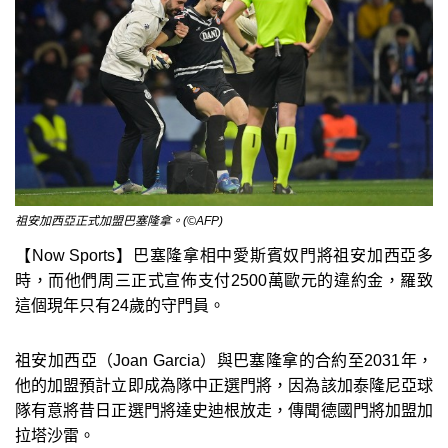
祖安加西亞正式加盟巴塞隆拿。(©AFP)
【Now Sports】巴塞隆拿相中愛斯賓奴門將祖安加西亞多
時，而他們周三正式宣佈支付2500萬歐元的違約金，羅致
這個現年只有24歲的守門員。
祖安加西亞（Joan Garcia）與巴塞隆拿的合約至2031年，
他的加盟預計立即成為隊中正選門將，因為該加泰隆尼亞球
隊有意將昔日正選門將達史迪根放走，傳聞德國門將加盟加
拉塔沙雷。