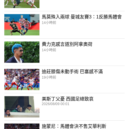
馬莫殊入兩球 曼城友賽3：1反勝馬體會
14小時前
費力克感言道別阿拿奧荷
14小時前
迪莊膝傷未動手術 巴塞感不滿
19小時前
美斯丁父憂 西國足總致哀
2026/08/09 00:01
施蒙尼：馬體會決不售艾華利斯