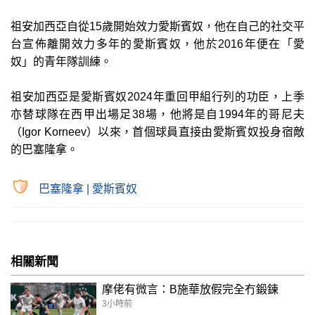
祖安加西亞自從15歲開始效力愛斯賓奴，他在自己的社交平
台宣佈離開效力多年的愛斯賓奴，他於2016年便在「愛
奴」的青年隊訓練。
祖安加西亞是愛斯賓奴2024年重回甲組行列的功臣，上季
亦替球隊在西甲出場足38場，他將是自1994年的哥尼夫
（Igor Korneev）以來，首個球員直接由愛斯賓奴投身宿敵
的巴塞隆拿。
巴塞隆拿
|
愛斯賓奴
相關新聞
摩佬有微言：B施華放假完全冇鍛鍊
3小時前