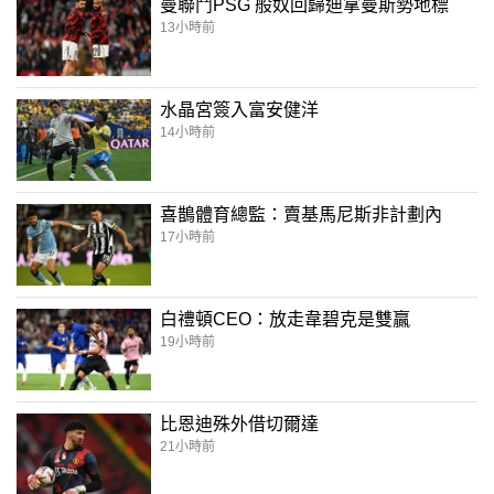
曼聯鬥PSG 般奴回歸迪拿曼斯勢地標
13小時前
水晶宮簽入富安健洋
14小時前
喜鵲體育總監：賣基馬尼斯非計劃內
17小時前
白禮頓CEO：放走韋碧克是雙贏
19小時前
比恩迪殊外借切爾達
21小時前