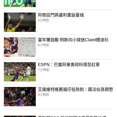
阿根廷門將盧利重返曼城
4小時前
當年獲鼓勵 明斯向小球迷Claret贈波衫
6小時前
ESPN：巴塞阿拿奧荷料借至紅軍
7小時前
艾達維特推薦福仔投熱刺：踢法似孫興慜
9小時前