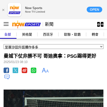
Now Sports
×
OPEN
Now TV Limited
新聞
全部
英格蘭
西班牙
歐聯‧歐霸
轉會
曼城下仗非勝不可 哥迪奧拿：PSG踢得更好
2025/01/23 08:10