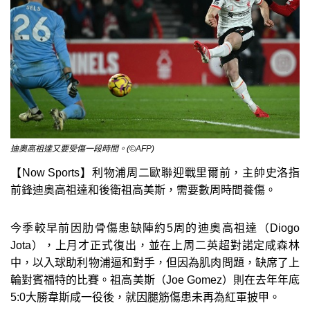
迪奧高祖達又要受傷一段時間。(©AFP)
【Now Sports】利物浦周二歐聯迎戰里爾前，主帥史洛指
前鋒迪奧高祖達和後衛祖高美斯，需要數周時間養傷。
今季較早前因肋骨傷患缺陣約5周的迪奧高祖達（Diogo
Jota），上月才正式復出，並在上周二英超對諾定咸森林
中，以入球助利物浦逼和對手，但因為肌肉問題，缺席了上
輪對賓福特的比賽。祖高美斯（Joe Gomez）則在去年年底
5:0大勝韋斯咸一役後，就因腿筋傷患未再為紅軍披甲。