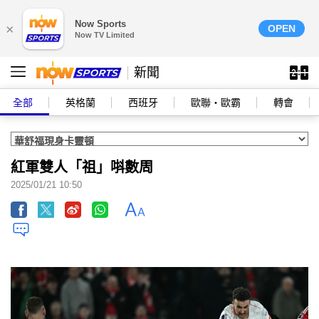
Now Sports
×
OPEN
Now TV Limited
新聞
全部
英格蘭
西班牙
歐聯‧歐霸
轉會
紅軍雙人「祖」唞數周
2025/01/21 10:50