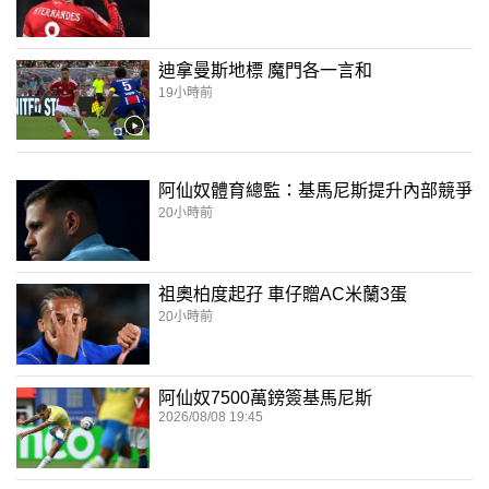
迪拿曼斯地標 魔門各一言和
19小時前
阿仙奴體育總監：基馬尼斯提升內部競爭
20小時前
祖奧柏度起孖 車仔贈AC米蘭3蛋
20小時前
阿仙奴7500萬鎊簽基馬尼斯
2026/08/08 19:45