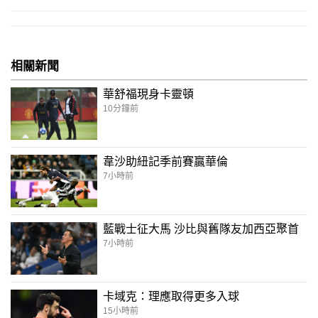
相關新聞
華舒福現身卡靈頓
10分鐘前
韋沙助紐記季前賽贏華倫
7小時前
藍戰士征大馬 沙比與舊隊友加西亞聚首
7小時前
卡域克：理應取得更多入球
15小時前