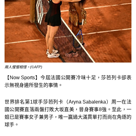
兩人惺惺相惜。(©AFP)
【Now Sports】今屆法國公開賽冷味十足，莎芭列卡卻表
示無視身邊所發生的事情。
世界排名第1球手莎芭列卡（Aryna Sabalenka）周一在法
國公開賽直落兩盤打敗大坂直美，晉身賽事8強。至此，一
姐已是賽事女子兼男子，唯一贏過大滿貫單打而尚在角逐的
球手。