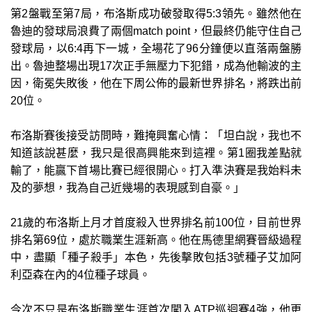
第2盤戰至第7局，布洛斯成功破發取得5:3領先。雖然他在
魯迪的發球局浪費了兩個match point，但最終仍能守住自己
發球局，以6:4再下一城，全場花了96分鐘便以直落兩盤勝
出。魯迪整場出現17次正手無壓力下犯錯，成為他輸波的主
因，衛冕失敗後，他在下周公佈的最新世界排名，將跌出前
20位。
布洛斯賽後接受訪問時，難掩興奮心情：「坦白說，我也不
知道該說甚麼，我只是很高興能來到這裡。第1圈我差點就
輸了，能贏下首場比賽已經很開心。打入準決賽是我始料未
及的夢想，我為自己近幾場的表現感到自豪。」
21歲的布洛斯上月才首度殺入世界排名前100位，目前世界
排名第69位，處於職業生涯新高。他在馬德里網賽晉級過程
中，盡顯「種子殺手」本色，先後擊敗包括3號種子艾加阿
利亞森在內的4位種子球員。
今次不只是布洛斯職業生涯首次闖入ATP巡迴賽4強，他更