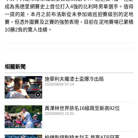
成為馬德里網賽史上首位打入4強的比利時男單選手。值得
一提的是，本月之前布洛斯從未參加過巡迴賽級別的泥地
賽，但憑外圍賽及正賽的強勢表現，目前在泥地賽場已累積
10勝2負的驚人佳績。
相關新聞
施華利夫羅渣士盃爆冷出局
2026/08/06 07:14
黃澤林世界排名16級跳至新高92位
2026/08/03 15:01
柏捷斯伊斯特本封王 首贏ATP冠軍