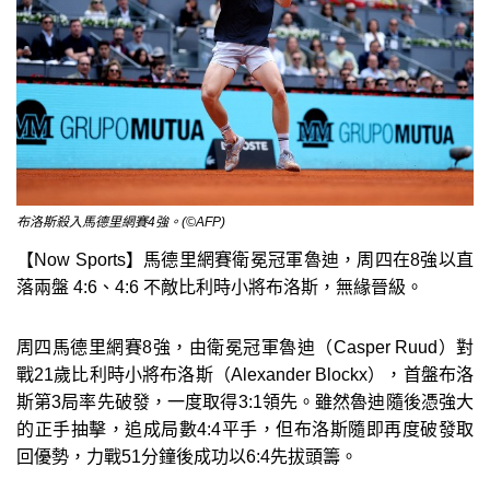
布洛斯殺入馬德里網賽4強。(©AFP)
【Now Sports】馬德里網賽衛冕冠軍魯迪，周四在8強以直
落兩盤 4:6、4:6 不敵比利時小將布洛斯，無緣晉級。
周四馬德里網賽8強，由衛冕冠軍魯迪（Casper Ruud）對
戰21歲比利時小將布洛斯（Alexander Blockx），首盤布洛
斯第3局率先破發，一度取得3:1領先。雖然魯迪隨後憑強大
的正手抽擊，追成局數4:4平手，但布洛斯隨即再度破發取
回優勢，力戰51分鐘後成功以6:4先拔頭籌。