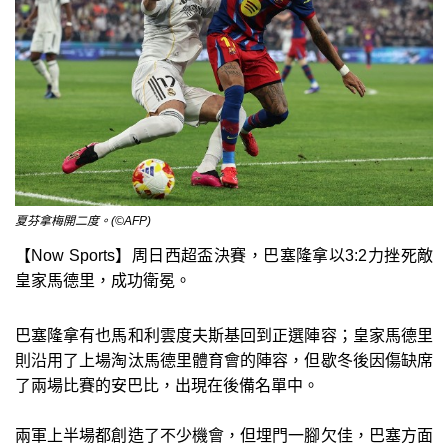
夏芬拿梅開二度。(©AFP)
【Now Sports】周日西超盃決賽，巴塞隆拿以3:2力挫死敵
皇家馬德里，成功衛冕。
巴塞隆拿有也馬和利雲度夫斯基回到正選陣容；皇家馬德里
則沿用了上場淘汰馬德里體育會的陣容，但歇冬後因傷缺席
了兩場比賽的安巴比，出現在後備名單中。
兩軍上半場都創造了不少機會，但埋門一腳欠佳，巴塞方面