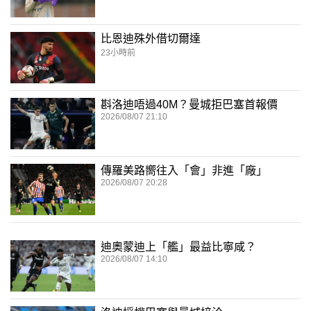
比恩迪殊外借切爾達
23小時前
斟洛迪唔過40M？曼城拒巴塞首報價
2026/08/07 21:10
傳羅美路嚮往入「會」非進「廠」
2026/08/07 20:28
迪奧蒙迪上「艦」最益比寧咸？
2026/08/07 14:10