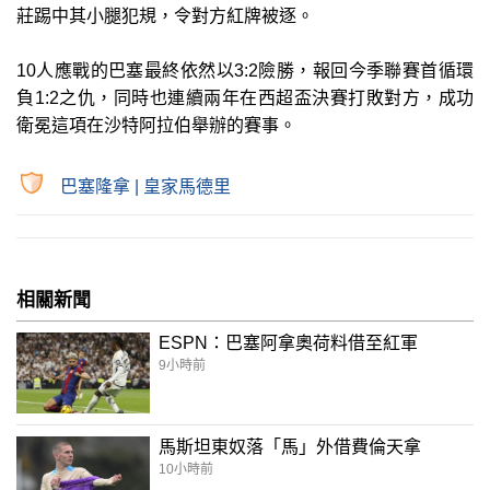
莊踢中其小腿犯規，令對方紅牌被逐。
10人應戰的巴塞最終依然以3:2險勝，報回今季聯賽首循環
負1:2之仇，同時也連續兩年在西超盃決賽打敗對方，成功
衛冕這項在沙特阿拉伯舉辦的賽事。
巴塞隆拿
|
皇家馬德里
相關新聞
ESPN：巴塞阿拿奧荷料借至紅軍
9小時前
馬斯坦東奴落「馬」外借費倫天拿
10小時前