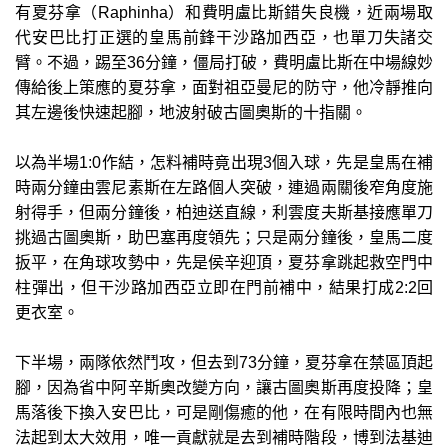
有夏芬拿（Raphinha）和費明盧比斯錯失良機，近兩場取
代安巴比打正選的皇馬前鋒干沙路加西亞，也單刀失諸交
臂。不過，踢至36分鐘，僵局打破，費明盧比斯在中場線妙
傳給後上策應的夏芬拿，面對祖亞曼尼的防守，他冷靜推向
其左邊後快速起腳，地波射破古圖奧斯的十指關。
以為半場1:0作結，怎料補時竟出現3個入球，先是皇馬在補
時兩分鐘由雲尼素斯在左路個人突破，連過兩關後窄角度施
射得手，但兩分鐘後，柏迪送直線，利雲度夫斯基接應單刀
挑過古圖奧斯，助巴塞再度領先；只是兩分鐘後，皇馬二度
扳平，在角球攻勢中，先是侯辛迎頂，夏芬拿跳起救空門中
柱彈出，但干沙路加西亞立即在門前補中，結果打成2:2回
更衣室。
下半場，兩隊依然鬥攻，但去到73分鐘，夏芬拿在禁區頂起
腳，因為省中阿辛斯奧改變方向，讓古圖奧斯再度投降；皇
馬落後下換入安巴比，可是剛傷癒的他，在有限時間內也無
法起到太大效用，唯一貢獻就是去到補時階段，博到法基迪