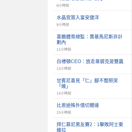
8小時前
水晶宮簽入富安健洋
8小時前
喜鵲體育總監：賣基馬尼斯非計
劃內
11小時前
白禮頓CEO：放走韋碧克是雙贏
13小時前
甘賓尼喜見「仁」腳不整照突
「維」
14小時前
比恩迪殊外借切爾達
15小時前
拜仁慕尼黑友賽2：1擊敗阿士東
維拉