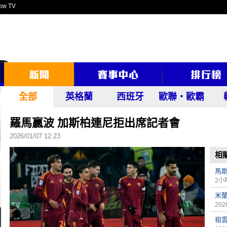
ow TV
全部
英格蘭
西班牙
歐聯‧歐霸
羅馬贏波 加斯柏連尼拒出席記者會
2026/01/07 12:23
相
馬
2小
米
2026
祖