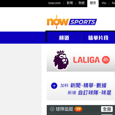
now.com
新聞
財經
體育
Viu
N
球隊追蹤
10