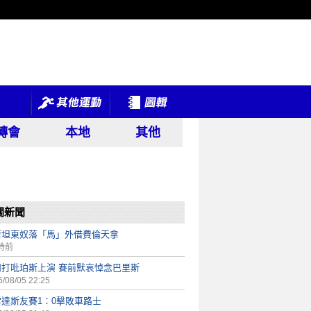
轉會
本地
其他
關新聞
斯坦東奴落「馬」外借費倫天拿
時前
蘭打吡珀斯上演 賽前默哀悼念巴里斯
/08/05 22:25
雲達斯友賽1：0擊敗車路士