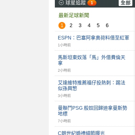
球星追蹤
1
最新足球新聞
1
2
3
4
5
6
ESPN：巴塞阿拿奧荷料借至紅軍
1小時前
馬斯坦東奴落「馬」外借費倫天
拿
2小時前
艾達維特推薦福仔投熱刺：踢法
似孫興慜
3小時前
曼聯鬥PSG 般奴回歸迪拿曼斯勢
地標
7小時前
C朗世紀婚禮細節曝光