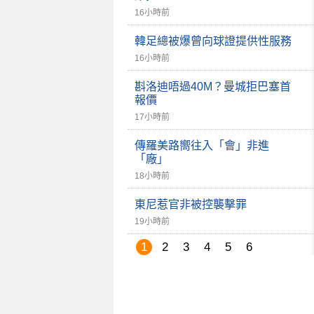
16小時前
韓足總被爆曾向球證提供性服務
16小時前
斟洛迪唔過40M？曼城拒巴塞首
報價
17小時前
傳羅美路嚮往入「會」非進
「廠」
18小時前
東尼惹官非被控襲擊罪
19小時前
1
2
3
4
5
6