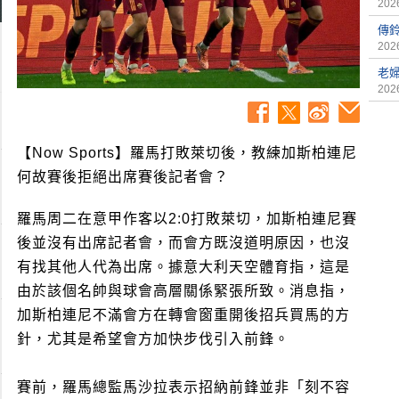
2026
傳
2026
老
2026
【Now Sports】羅馬打敗萊切後，教練加斯柏連尼
何故賽後拒絕出席賽後記者會？
羅馬周二在意甲作客以2:0打敗萊切，加斯柏連尼賽
後並沒有出席記者會，而會方既沒道明原因，也沒
有找其他人代為出席。據意大利天空體育指，這是
由於該個名帥與球會高層關係緊張所致。消息指，
加斯柏連尼不滿會方在轉會窗重開後招兵買馬的方
針，尤其是希望會方加快步伐引入前鋒。
賽前，羅馬總監馬沙拉表示招納前鋒並非「刻不容