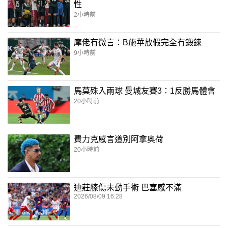
性
2小時前
摩佬有微言：B施華放假完全冇鍛鍊
9小時前
馬莫殊入兩球 曼城友賽3：1反勝馬體會
20小時前
費力克感言道別阿拿奧荷
20小時前
迪莊膝傷未動手術 巴塞感不滿
2026/08/09 16:28