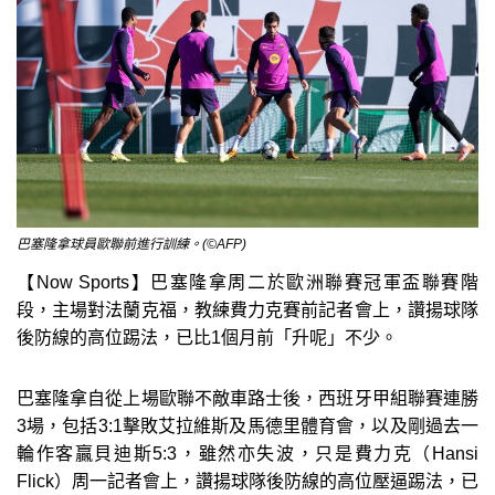
巴塞隆拿球員歐聯前進行訓練。(©AFP)
【Now Sports】巴塞隆拿周二於歐洲聯賽冠軍盃聯賽階
段，主場對法蘭克福，教練費力克賽前記者會上，讚揚球隊
後防線的高位踢法，已比1個月前「升呢」不少。
巴塞隆拿自從上場歐聯不敵車路士後，西班牙甲組聯賽連勝
3場，包括3:1擊敗艾拉維斯及馬德里體育會，以及剛過去一
輪作客贏貝迪斯5:3，雖然亦失波，只是費力克（Hansi
Flick）周一記者會上，讚揚球隊後防線的高位壓逼踢法，已