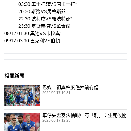
03:30 車士打菲VS唐卡士打*
20:30 斯勞VS馬格斯菲
22:30 波利咸VS紐波特郡*
23:30 基斯赫德VS華素爾
08/12 01:30 黑池VS卡拉奧*
09/12 03:30 巴克利VS伯頓
相關新聞
巴媒：祖奧柏度僅抽筋冇傷
2026/05/17 16:31
車仔失盃麥法倫眼中有「刺」：生死攸關
2026/05/17 12:25