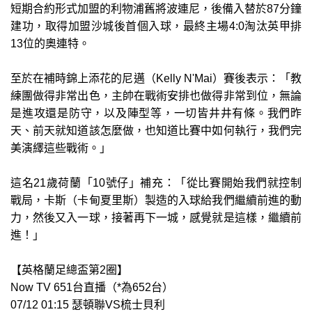
短期合約形式加盟的利物浦舊將波連尼，後備入替於87分鐘
建功，取得加盟沙城後首個入球，最終主場4:0淘汰英甲排
13位的奧連特。
至於在補時錦上添花的尼邁（Kelly N'Mai）賽後表示：「教
練團做得非常出色，主帥在戰術安排也做得非常到位，無論
是進攻還是防守，以及陣型等，一切皆井井有條。我們昨
天、前天就知道該怎麼做，也知道比賽中如何執行，我們完
美演繹這些戰術。」
這名21歲荷蘭「10號仔」補充：「從比賽開始我們就控制
戰局，卡斯（卡甸夏里斯）製造的入球給我們繼續前進的動
力，然後又入一球，接著再下一城，感覺就是這樣，繼續前
進！」
【英格蘭足總盃第2圈】
Now TV 651台直播（*為652台）
07/12 01:15 瑟頓聯VS梳士貝利