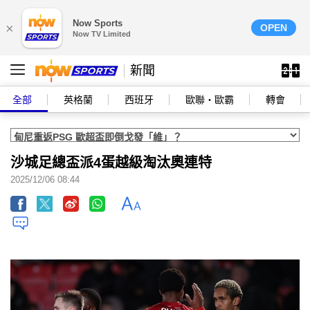
Now Sports
×
OPEN
Now TV Limited
新聞
全部
英格蘭
西班牙
歐聯‧歐霸
轉會
沙城足總盃派4蛋越級淘汰奧連特
2025/12/06 08:44