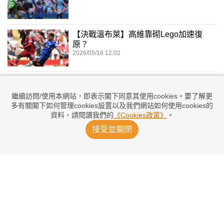
【決戰溫布萊】高維靠砌Lego加速復
原？
2026/05/16 12:02
【決戰溫布萊】奧懷利盼再當福將
2026/05/16 08:18
繼續訪問/使用本網站，即表示閣下同意其使用cookies。要了解更
多有關閣下如何管理cookies設置以及我們網站如何使用cookies的
資料，請閱讀我們的
《Cookies政策》
。
關珮姿：車路士為征歐戰 足總盃背
接受並關閉
「城」借一
2026/05/16 07:35