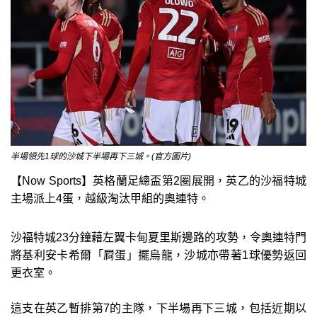
半場領先1球的沙城下半場再下三城。(官方圖片)
【Now Sports】英格蘭足總盃第2圈展開，英乙的沙福特城
主場派上4蛋，越級淘汰甲組的奧連特。
沙福特城23分鐘藉左翼卡甸夏里斯邊路的攻勢，令奧連特門
將基利安卡希爾「屙蛋」擺烏龍，沙城亦帶著1球優勢返回
更衣室。
這支在英乙暫排第7的主隊，下半場再下三城，包括近期以