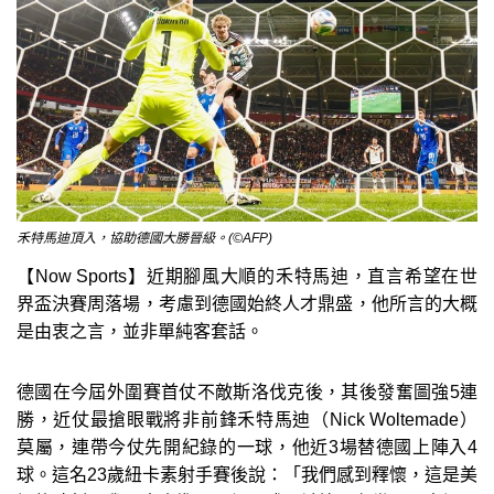
禾特馬迪頂入，協助德國大勝晉級。(©AFP)
【Now Sports】近期腳風大順的禾特馬迪，直言希望在世
界盃決賽周落場，考慮到德國始終人才鼎盛，他所言的大概
是由衷之言，並非單純客套話。
德國在今屆外圍賽首仗不敵斯洛伐克後，其後發奮圖強5連
勝，近仗最搶眼戰將非前鋒禾特馬迪（Nick Woltemade）
莫屬，連帶今仗先開紀錄的一球，他近3場替德國上陣入4
球。這名23歲紐卡素射手賽後說：「我們感到釋懷，這是美