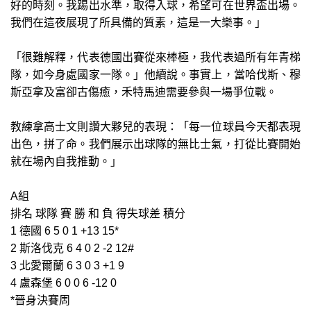
好的時刻。我踢出水準，取得入球，希望可在世界盃出場。
我們在這夜展現了所具備的質素，這是一大樂事。」
「很難解釋，代表德國出賽從來棒極，我代表過所有年青梯
隊，如今身處國家一隊。」他續說。事實上，當哈伐斯、穆
斯亞拿及富卻古傷癒，禾特馬迪需要參與一場爭位戰。
教練拿高士文則讚大夥兒的表現：「每一位球員今天都表現
出色，拼了命。我們展示出球隊的無比士氣，打從比賽開始
就在場內自我推動。」
A組
排名 球隊 賽 勝 和 負 得失球差 積分
1 德國 6 5 0 1 +13 15*
2 斯洛伐克 6 4 0 2 -2 12#
3 北愛爾蘭 6 3 0 3 +1 9
4 盧森堡 6 0 0 6 -12 0
*晉身決賽周