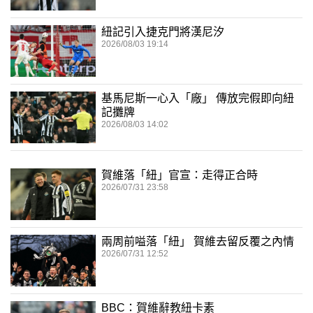
紐記引入捷克門將漢尼汐
2026/08/03 19:14
基馬尼斯一心入「廠」 傳放完假即向紐
記攤牌
2026/08/03 14:02
賀維落「紐」官宣：走得正合時
2026/07/31 23:58
兩周前嗌落「紐」 賀維去留反覆之內情
2026/07/31 12:52
BBC：賀維辭教紐卡素