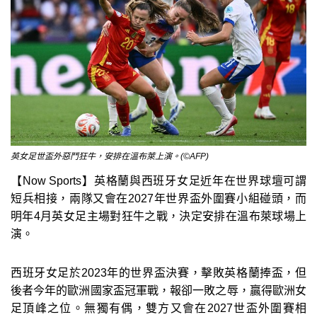
英女足世盃外惡鬥狂牛，安排在溫布萊上演。(©AFP)
【Now Sports】英格蘭與西班牙女足近年在世界球壇可謂
短兵相接，兩隊又會在2027年世界盃外圍賽小組碰頭，而
明年4月英女足主場對狂牛之戰，決定安排在溫布萊球場上
演。
西班牙女足於2023年的世界盃決賽，擊敗英格蘭捧盃，但
後者今年的歐洲國家盃冠軍戰，報卻一敗之辱，贏得歐洲女
足頂峰之位。無獨有偶，雙方又會在2027世盃外圍賽相