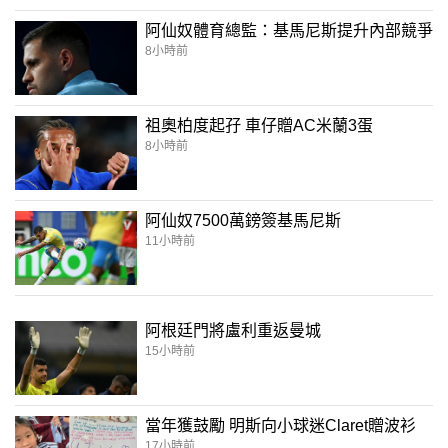
阿仙奴體育總監：基馬尼斯提升內部競爭
8小時前
祖奧柏度起孖 車仔贈AC米蘭3蛋
8小時前
阿仙奴7500萬鎊簽基馬尼斯
11小時前
阿根廷門將盧利重返曼城
15小時前
當年獲鼓勵 明斯向小球迷Claret贈波衫
17小時前