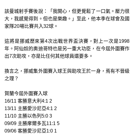
該曼城射手賽後說：「我開心，但更覺鬆了一口氣。壓力很
大，我感覺得到。但也是樂趣。」至此，他本季在球會及國
家隊20場比賽共入32球。
這將是挪威歷來第4次出戰世界盃決賽，對上一次是1998
年。阿仙奴的奧迪哥特也是另一重大功臣，在今屆外圍賽作
出7次助攻，亦是比任何其他球員還要多。
換言之，挪威集外圍賽入球王與助攻王於一身，焉有不晉級
之理？
賀蘭今屆外圍賽入球
16/11 客勝意大利4:1 2
13/11 主勝愛沙尼亞4:1 2
11/10 主勝以色列5:0 3
09/09 主勝摩爾多瓦11:1 5
09/06 客勝愛沙尼亞1:0 1