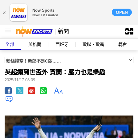
Now Sports
×
OPEN
Now TV Limited
新聞
全部
英格蘭
西班牙
歐聯‧歐霸
轉會
英超癲到世盃外 賀蘭：壓力也是樂趣
2025/11/17 08:09