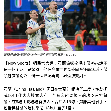
賀蘭帶領挪威闊別逾四份一個世紀再闖決賽周。(©AFP)
【Now Sports】網民常言道：賀蘭係咪癲㗎！嚴格來說不
是一個問題，是驚訝。他在今屆世界盃外圍賽狂轟16球，帶
領挪威闊別逾四份一個世紀再闖世界盃決賽周。
賀蘭（Erling Haaland）周日在世盃外I組梅開二度，協助挪
威以4:1作客大炒意大利，全勝姿態晉級。論功臣首推賀
蘭，在8場比賽場場有波入，合共入16球，拋離其他射手，
包括英格蘭的哈利簡尼（8球）至少1倍。