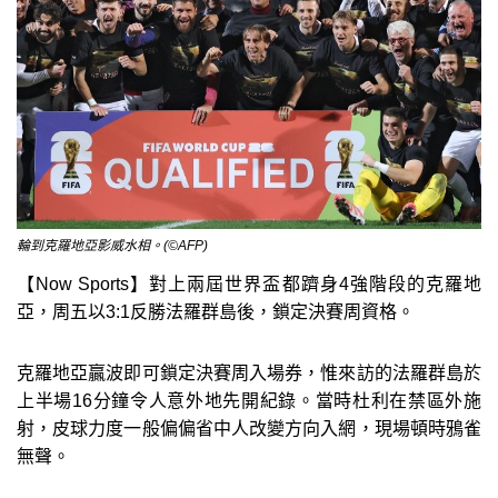
輪到克羅地亞影威水相。(©AFP)
【Now Sports】對上兩屆世界盃都躋身4強階段的克羅地
亞，周五以3:1反勝法羅群島後，鎖定決賽周資格。
克羅地亞贏波即可鎖定決賽周入場券，惟來訪的法羅群島於
上半場16分鐘令人意外地先開紀錄。當時杜利在禁區外施
射，皮球力度一般偏偏省中人改變方向入網，現場頓時鴉雀
無聲。