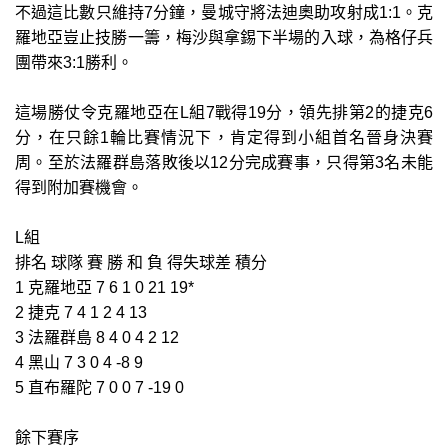
不過這比數只維持7分鐘，曼城守將法迪奧助攻射成1:1。克
羅地亞豈止技勝一籌，梅沙與拿錫下半場的入球，為格仔兵
團帶來3:1勝利。
這場勝仗令克羅地亞在L組7戰得19分，領先排第2的捷克6
分，在只餘1輪比賽情況下，肯定得到小組首名晉身決賽
周。至於法羅群島落敗後以12分完成賽事，只得第3名未能
得到附加賽機會。
L組
排名 球隊 賽 勝 和 負 得失球差 積分
1 克羅地亞 7 6 1 0 21 19*
2 捷克 7 4 1 2 4 13
3 法羅群島 8 4 0 4 2 12
4 黑山 7 3 0 4 -8 9
5 直布羅陀 7 0 0 7 -19 0
餘下賽序