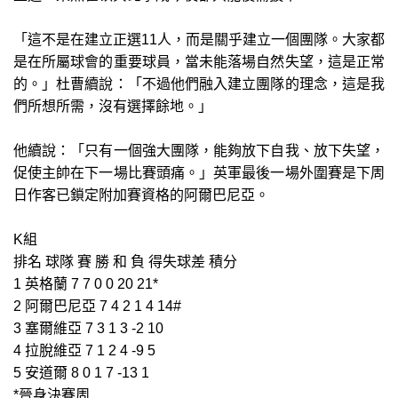
「這不是在建立正選11人，而是關乎建立一個團隊。大家都
是在所屬球會的重要球員，當未能落場自然失望，這是正常
的。」杜曹續說：「不過他們融入建立團隊的理念，這是我
們所想所需，沒有選擇餘地。」
他續說：「只有一個強大團隊，能夠放下自我、放下失望，
促使主帥在下一場比賽頭痛。」英軍最後一場外圍賽是下周
日作客已鎖定附加賽資格的阿爾巴尼亞。
K組
排名 球隊 賽 勝 和 負 得失球差 積分
1 英格蘭 7 7 0 0 20 21*
2 阿爾巴尼亞 7 4 2 1 4 14#
3 塞爾維亞 7 3 1 3 -2 10
4 拉脫維亞 7 1 2 4 -9 5
5 安道爾 8 0 1 7 -13 1
*晉身決賽周