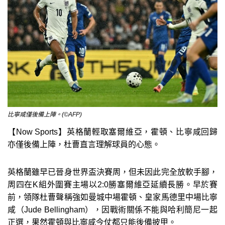
比寧咸僅後備上陣。(©AFP)
【Now Sports】英格蘭輕取塞爾維亞，霍頓、比寧咸回歸
亦僅後備上陣，杜曹直言理解球員的心態。
英格蘭雖早已晉身世界盃決賽周，但未因此完全放軟手腳，
周四在K組外圍賽主場以2:0勝塞爾維亞延續長勝。早於賽
前，領隊杜曹聲稱強如曼城中場霍頓、皇家馬德里中場比寧
咸（Jude Bellingham），因戰術關係不能與哈利簡尼一起
正選，果然霍頓與比寧咸今仗都只能後備披甲。