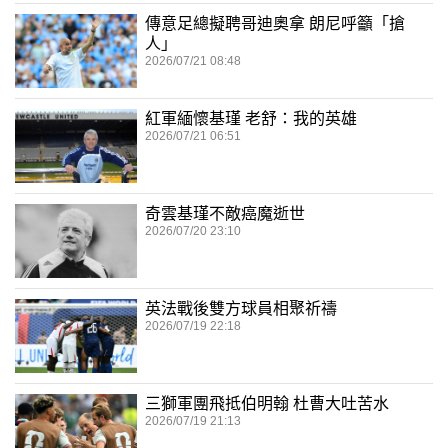
傳意足總擬聘哥迪奧拿 朗尼呼籲「搶
人」
2026/07/21 08:48
紅軍緬懷基瑾 老舒：我的英雄
2026/07/21 06:51
奇雲基瑾不敵癌魔逝世
2026/07/20 23:10
英法戰後雙方球員相聚祈禱
2026/07/19 22:18
三獅軍團飛抵伯明翰 杜曹大吐苦水
2026/07/19 21:13