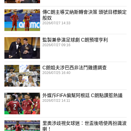
傳C朗主導艾納斯轉會決策 頭號目標鎖定
般奴
2026/07/27 14:33
監製兼參演足球劇 C朗預埋亨利
2026/07/27 09:16
C朗姐夫涉巴西非法鬥雞遭調查
2026/07/25 16:40
外媒斥FIFA偏幫阿根廷 C朗點讚惹熱議
2026/07/22 14:11
里奧涉歧視女球迷：世盃後唔使再扮識波
喇！