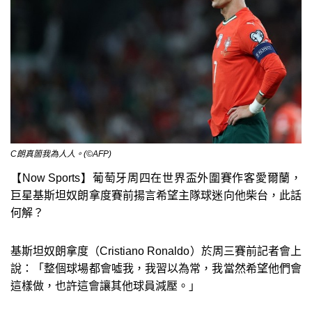
C朗真箇我為人人。(©AFP)
【Now Sports】葡萄牙周四在世界盃外圍賽作客愛爾蘭，
巨星基斯坦奴朗拿度賽前揚言希望主隊球迷向他柴台，此話
何解？
基斯坦奴朗拿度（Cristiano Ronaldo）於周三賽前記者會上
說：「整個球場都會噓我，我習以為常，我當然希望他們會
這樣做，也許這會讓其他球員減壓。」