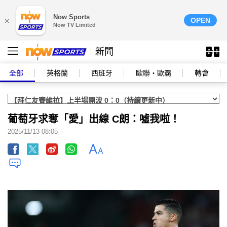
Now Sports
×
OPEN
Now TV Limited
新聞
全部
英格蘭
西班牙
歐聯‧歐霸
轉會
葡萄牙求奪「愛」出線 C朗：噓我啦！
2025/11/13 08:05