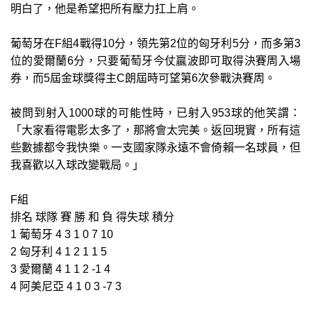
明白了，他是希望把所有壓力扛上肩。
葡萄牙在F組4戰得10分，領先第2位的匈牙利5分，而多第3
位的愛爾蘭6分，只要葡萄牙今仗贏波即可取得決賽周入場
券，而5屆金球獎得主C朗屆時可望第6次參戰決賽周。
被問到射入1000球的可能性時，已射入953球的他笑謂：
「大家看得電影太多了，那將會太完美。返回現實，所有這
些數據都令我快樂。一支國家隊永遠不會倚賴一名球員，但
我喜歡以入球改變戰局。」
F組
排名 球隊 賽 勝 和 負 得失球 積分
1 葡萄牙 4 3 1 0 7 10
2 匈牙利 4 1 2 1 1 5
3 愛爾蘭 4 1 1 2 -1 4
4 阿美尼亞 4 1 0 3 -7 3