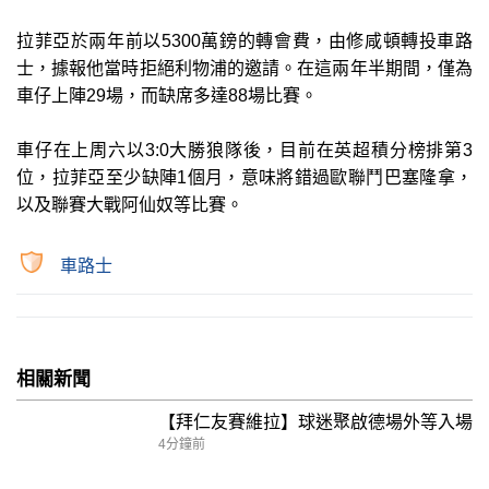
拉菲亞於兩年前以5300萬鎊的轉會費，由修咸頓轉投車路
士，據報他當時拒絕利物浦的邀請。在這兩年半期間，僅為
車仔上陣29場，而缺席多達88場比賽。
車仔在上周六以3:0大勝狼隊後，目前在英超積分榜排第3
位，拉菲亞至少缺陣1個月，意味將錯過歐聯鬥巴塞隆拿，
以及聯賽大戰阿仙奴等比賽。
車路士
相關新聞
【拜仁友賽維拉】球迷聚啟德場外等入場
4分鐘前