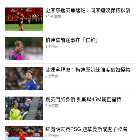
史摩寧返英等落班：同摩連奴保持聯繫
19分鐘前
柏連拿前途事在「仁維」
1小時前
艾達拿拜奧：梅迪歷訓練強度猶如怪物
2小時前
刷英門將身價 列斯聯45M簽查福特
7小時前
紅魔明友賽PSG 迪拿曼斯或處子登場
9小時前