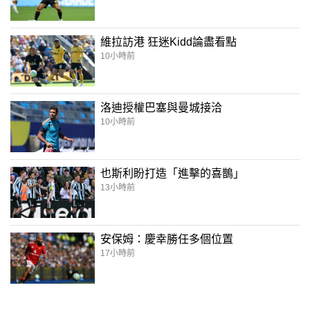
維拉訪港 狂迷Kidd論盡看點
10小時前
洛迪授權巴塞與曼城接洽
10小時前
也斯利盼打造「進擊的喜鵲」
13小時前
安保姆：慶幸勝任多個位置
17小時前