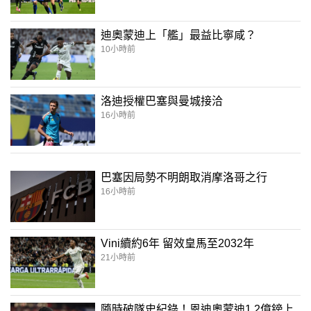
迪奧蒙迪上「艦」最益比寧咸？
10小時前
洛迪授權巴塞與曼城接洽
16小時前
巴塞因局勢不明朗取消摩洛哥之行
16小時前
Vini續約6年 留效皇馬至2032年
21小時前
隨時破隊史紀錄！恩迪奧蒙迪1.2億鎊上