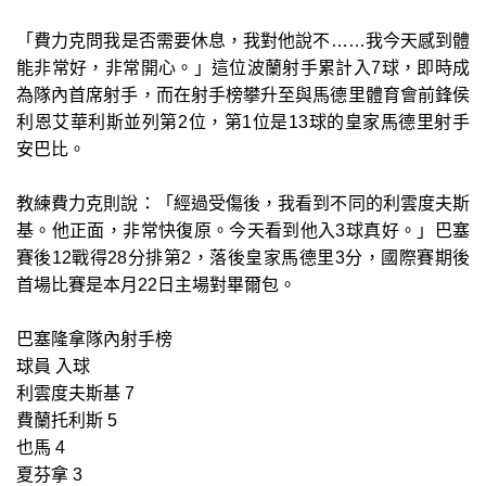
「費力克問我是否需要休息，我對他說不……我今天感到體
能非常好，非常開心。」這位波蘭射手累計入7球，即時成
為隊內首席射手，而在射手榜攀升至與馬德里體育會前鋒侯
利恩艾華利斯並列第2位，第1位是13球的皇家馬德里射手
安巴比。
教練費力克則說：「經過受傷後，我看到不同的利雲度夫斯
基。他正面，非常快復原。今天看到他入3球真好。」巴塞
賽後12戰得28分排第2，落後皇家馬德里3分，國際賽期後
首場比賽是本月22日主場對畢爾包。
巴塞隆拿隊內射手榜
球員 入球
利雲度夫斯基 7
費蘭托利斯 5
也馬 4
夏芬拿 3