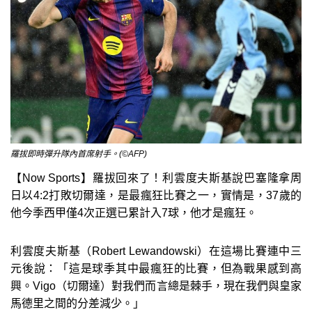
羅拔即時彈升隊內首席射手。(©AFP)
【Now Sports】羅拔回來了！利雲度夫斯基說巴塞隆拿周
日以4:2打敗切爾達，是最瘋狂比賽之一，實情是，37歲的
他今季西甲僅4次正選已累計入7球，他才是瘋狂。
利雲度夫斯基（Robert Lewandowski）在這場比賽連中三
元後說：「這是球季其中最瘋狂的比賽，但為戰果感到高
興。Vigo（切爾達）對我們而言總是棘手，現在我們與皇家
馬德里之間的分差減少。」