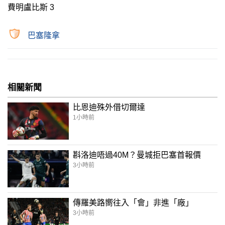
費明盧比斯 3
巴塞隆拿
相關新聞
比恩迪殊外借切爾達
1小時前
斟洛迪唔過40M？曼城拒巴塞首報價
3小時前
傳羅美路嚮往入「會」非進「廠」
3小時前