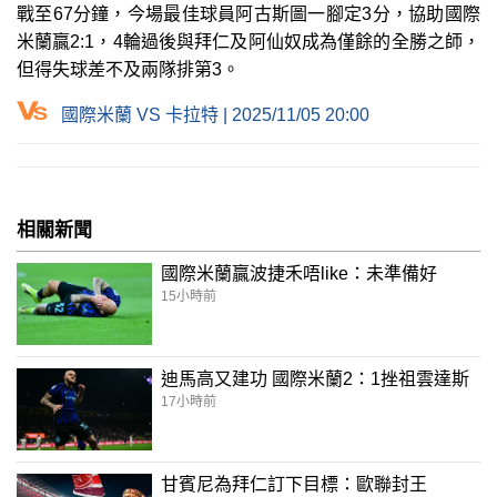
戰至67分鐘，今場最佳球員阿古斯圖一腳定3分，協助國際
米蘭贏2:1，4輪過後與拜仁及阿仙奴成為僅餘的全勝之師，
但得失球差不及兩隊排第3。
國際米蘭 VS 卡拉特 | 2025/11/05 20:00
相關新聞
國際米蘭贏波捷禾唔like：未準備好
15小時前
迪馬高又建功 國際米蘭2：1挫祖雲達斯
17小時前
甘賓尼為拜仁訂下目標：歐聯封王