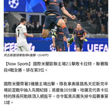
阿古斯圖領軍取得4連勝。(©AFP)
【Now Sports】國際米蘭歐聯主場2:1擊敗卡拉特，聯賽階
段4戰全勝，排在第3位。
國際米蘭帶著3連勝主場出擊，隊長拿奧達路馬天尼斯完半
場前混戰中抽入先開紀錄；易邊後10分鐘，哈薩克代表卡拉
特的隊長阿勒跳頂入網扳平，亦令藍黑兵團失掉今屆賽事第
1球。