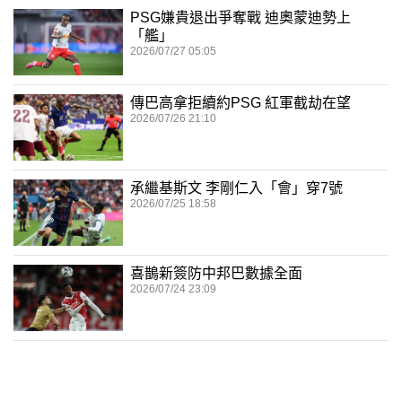
PSG嫌貴退出爭奪戰 迪奧蒙迪勢上
「艦」
2026/07/27 05:05
傳巴高拿拒續約PSG 紅軍截劫在望
2026/07/26 21:10
承繼基斯文 李剛仁入「會」穿7號
2026/07/25 18:58
喜鵲新簽防中邦巴數據全面
2026/07/24 23:09