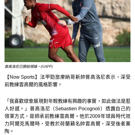
普高洛尼已開始領操。(©AFP)
【Now Sports】法甲勁旅摩納哥新帥普高洛尼表示，深受
前教練雲高爾的風格影響。
「我喜歡球會展現對年輕教練有興趣的事實，如此做法是惹
人好感。」普高洛尼（Sebastien Pocognoli）透露自己的
領軍方式，是師承前教練雲高爾。他於2009年球員時代效
力阿爾克馬爾時，受教於荷蘭籍名帥雲高爾，深受後者薰
陶。