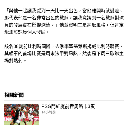
「與他一起讓我感到一天比一天出色，當他離開時就變差。
那代表他是一名非常出色的教練，讓我意識到一名教練對球
員的發展實在影響深遠。」他並沒明言是甚麼風格，但肯定
聚焦於球員個人發展。
該名38歲前比利時國腳，去季率聖基萊斯揚威比利時聯賽，
其領軍的首場比賽是周末法甲對昂熱，然後是下周三歐聯主
場對熱刺。
相關新聞
PSG鬥紅魔前吞馬略卡3蛋
14小時前