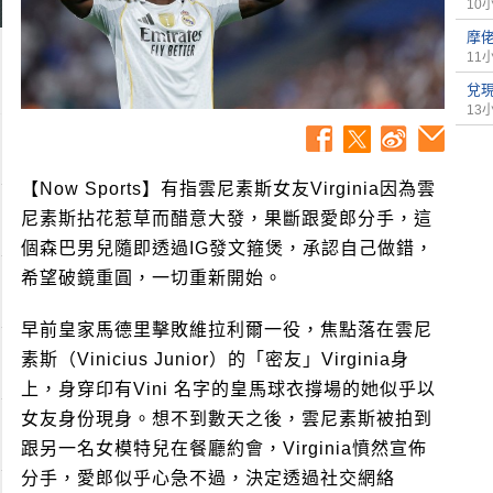
10
摩
11
兌
13
【Now Sports】有指雲尼素斯女友Virginia因為雲
尼素斯拈花惹草而醋意大發，果斷跟愛郎分手，這
個森巴男兒隨即透過IG發文箍煲，承認自己做錯，
希望破鏡重圓，一切重新開始。
早前皇家馬德里擊敗維拉利爾一役，焦點落在雲尼
素斯（Vinicius Junior）的「密友」Virginia身
上，身穿印有Vini 名字的皇馬球衣撐場的她似乎以
女友身份現身。想不到數天之後，雲尼素斯被拍到
跟另一名女模特兒在餐廳約會，Virginia憤然宣佈
分手，愛郎似乎心急不過，決定透過社交網絡