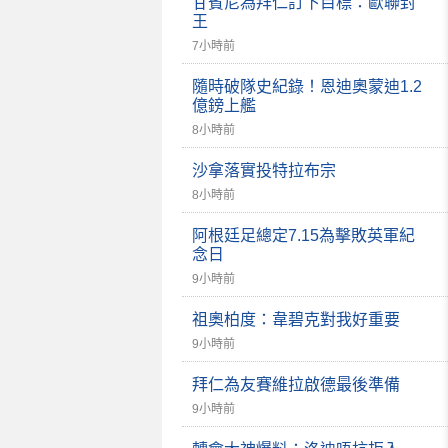
甘賓尼為拜仁訂下目標：歐聯封
王
7小時前
隨時破隊史紀錄！恩迪奧蒙迪1.2
億鎊上艦
8小時前
沙拿落實投特拉布宗
8小時前
阿根廷足總定7.15為擊敗英軍紀
念日
9小時前
祖奧柏度：韋碧克對我好重要
9小時前
拜仁為友賽維拉啟德最後準備
9小時前