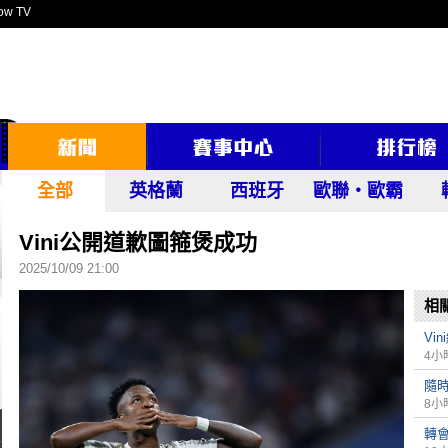
ow TV
全部
英格蘭
西班牙
歐聯‧歐霸
Vini公開道歉圖箍煲成功
2025/10/09 21:00
相
Vi
4小
隨時
8小
轉