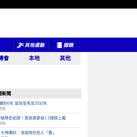
轉會
本地
其他
關新聞
ni續約6年 留效皇馬至2032年
時前
破隊史紀錄！恩迪奧蒙迪1.2億鎊上艦
時前
會大神爆料：洛迪唔抗拒入「塞」