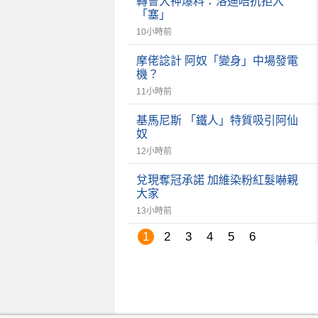
轉會大神爆料：洛迪唔抗拒入
「塞」
10小時前
摩佬諗計 阿奴「變身」中場發電
機？
11小時前
基馬尼斯 「鐵人」特質吸引阿仙
奴
12小時前
兌現奪冠承諾 加維染粉紅髮嚇親
大家
13小時前
1
2
3
4
5
6