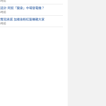
小時前
佬諗計 阿奴「變身」中場發電機？
小時前
現奪冠承諾 加維染粉紅髮嚇親大家
小時前