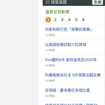
球星追蹤
最新足球新聞
1
2
3
4
5
6
也斯利盼打造「進擊的喜鵲」
1小時前
比錫達斯確認斟介拉賀域
2小時前
Vini續約6年 留效皇馬至2032年
4小時前
科蘭執教烏拉圭 9月領軍出戰友賽
4小時前
安保姆：慶幸勝任多個位置
5小時前