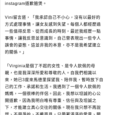
instagram道歉箍煲。
Vini留言道，「我承認自己不小心，沒有以最好的
方式處理事情，讓女友感到失望。每個人都經歷過
一些值得反思、從而成長的時刻，最近我經歷一點
事情，讓我反思並意識到，自己曾表現出一些令人
誤會的姿態，這並非我的本意，亦不是我希望建立
的關係。」
「Virginia是個了不起的女性、是令人欽佩的母
親，也是我深深所愛和尊敬的人。自我們相識以
來，她已3度來馬德里探望我、陪伴我，暫時放下自
己的工作、承諾和生活。我遇到了一個令人欽佩的
媽媽，一個很棒的伴侶。因此，我想以坦誠的心公
開道歉，因為我明白唯有尊重、信任與及坦誠之
下，才能建立真心交往的關係。現在我只想不再說
謊、不用爭吵、不戴面具，只帶著滿滿的愛意、關