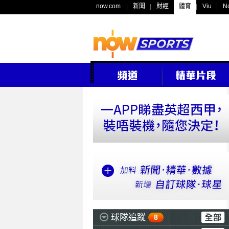
now.com
新聞
財經
體育
Viu
N
球隊追蹤
8