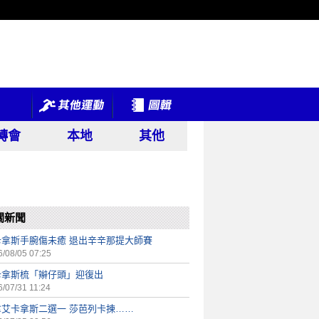
轉會
本地
其他
關新聞
卡拿斯手腕傷未癒 退出辛辛那提大師賽
/08/05 07:25
卡拿斯梳「辮仔頭」迎復出
/07/31 11:24
拿艾卡拿斯二選一 莎芭列卡揀……