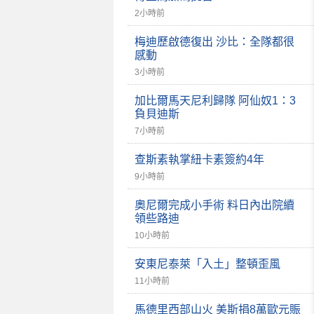
2小時前
梅迪歷啟德復出 沙比：全隊都很
感動
3小時前
加比爾馬天尼利歸隊 阿仙奴1：3
負貝迪斯
7小時前
查斯素執掌紐卡素簽約4年
9小時前
奧尼爾完成小手術 料日內出院續
領些路迪
10小時前
安東尼泰萊「入土」整頓歪風
11小時前
馬德里西部山火 美斯捐8萬歐元賑