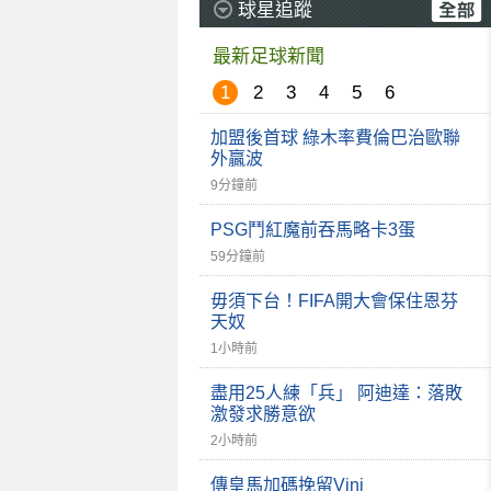
球星追蹤
最新足球新聞
1
2
3
4
5
6
加盟後首球 綠木率費倫巴治歐聯
外贏波
9分鐘前
PSG鬥紅魔前吞馬略卡3蛋
59分鐘前
毋須下台！FIFA開大會保住恩芬
天奴
1小時前
盡用25人練「兵」 阿迪達：落敗
激發求勝意欲
2小時前
傳皇馬加碼挽留Vini