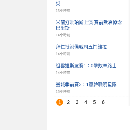
災
13小時前
米蘭打吡珀斯上演 賽前默哀悼念
巴里斯
14小時前
拜仁抵港備戰周五鬥維拉
14小時前
祖雲達斯友賽1：0擊敗車路士
14小時前
曼城季前賽3：1贏韓職明星隊
15小時前
1
2
3
4
5
6