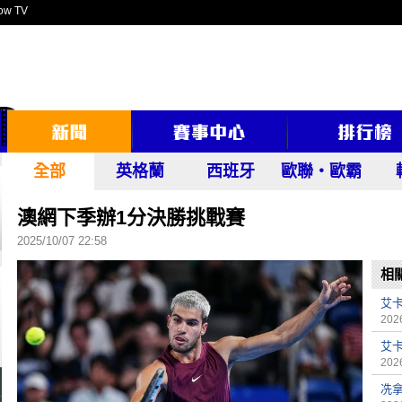
ow TV
全部
英格蘭
西班牙
歐聯‧歐霸
澳網下季辦1分決勝挑戰賽
2025/10/07 22:58
相
艾
2026
艾
2026
冼