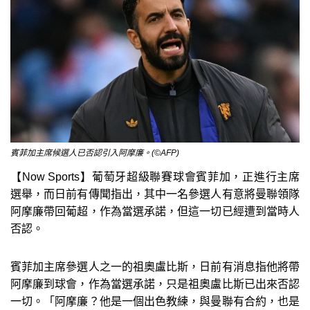
賓菲加主席候選人已否認引入阿摩廉。(©AFP)
【Now Sports】葡萄牙超級聯賽球會賓菲加，正進行主席
選舉，而日前有傳聞指出，其中一名參選人有意將曼聯領隊
阿摩廉帶回葡超，作為當選承諾，但這一切已經遭到當時人
否認。
賓菲加主席參選人之一的祖奧盧比斯，日前有消息指他將帶
阿摩廉到球會，作為當選承諾，只是祖奧盧比斯已出來否認
一切。「阿摩廉？他是一個出色教練，與曼聯有合約，也是