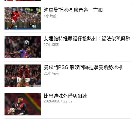
迪拿曼斯地標 魔門各一言和
4小時前
艾達維特推薦福仔投熱刺：踢法似孫興慜
17小時前
曼聯鬥PSG 般奴回歸迪拿曼斯勢地標
21小時前
比恩迪殊外借切爾達
2026/08/07 22:52