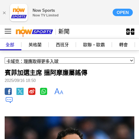
Now Sports
×
OPEN
Now TV Limited
新聞
全部
英格蘭
西班牙
歐聯‧歐霸
轉會
賓菲加選主席 搵阿摩廉屬謠傳
2025/09/16 18:50