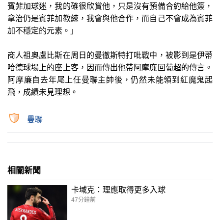
賓菲加球迷，我的確很欣賞他，只是沒有預備合約給他簽，
拿治仍是賓菲加教練，我會與他合作，而自己不會成為賓菲
加不穩定的元素。」
商人祖奧盧比斯在周日的曼徹斯特打吡戰中，被影到是伊蒂
哈德球場上的座上客，因而傳出他帶阿摩廉回葡超的傳言。
阿摩廉自去年尾上任曼聯主帥後，仍然未能領到紅魔鬼起
飛，成績未見理想。
曼聯
相關新聞
卡域克：理應取得更多入球
47分鐘前