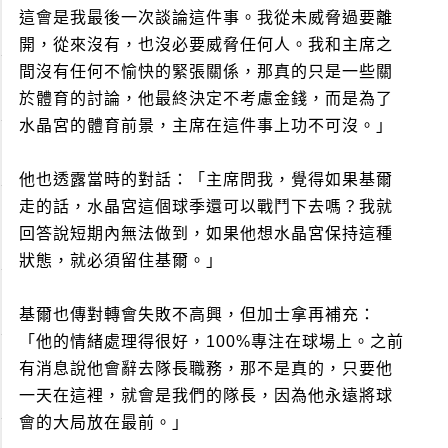
這會是我最後一次談論這件事。我從未威脅過要離
開，從來沒有，也沒必要威脅任何人。我和主席之
間沒有任何不愉快的緊張關係，那真的只是一些關
於體育的討論，他最終決定不考慮金錢，而是為了
水晶宮的體育前景，主席在這件事上功不可沒。」
他也透露當時的對話：「主席問我，覺得如果基爾
走的話，水晶宮這個球季還可以戰鬥下去嗎？我就
回答說短期內無法做到，如果他想水晶宮保持這種
狀態，就必須留住基爾。」
基爾也傳對轉會失敗不高興，但加士拿再補充：
「他的情緒處理得很好，100%專注在球場上。之前
有消息說他會辭去隊長職務，那不是真的，只要他
一天在這裡，就會是我們的隊長，因為他永遠將球
會的大局放在最前。」