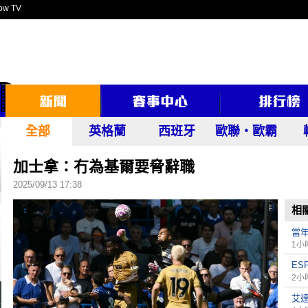
ow TV
全部
英格蘭
西班牙
歐聯‧歐霸
加士拿：冇為基爾要脅辭職
2025/09/13 17:38
相
當年
1小
ES
2小
艾