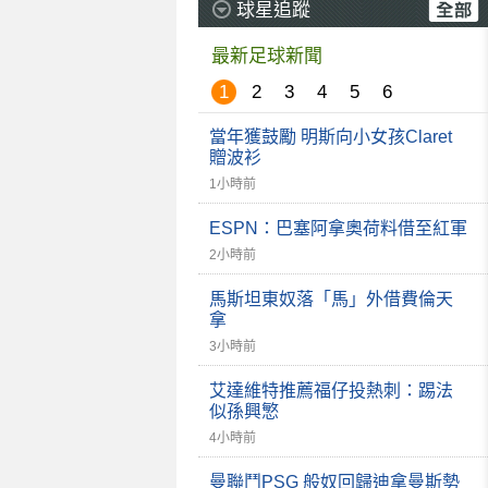
球星追蹤
最新足球新聞
1
2
3
4
5
6
當年獲鼓勵 明斯向小女孩Claret
贈波衫
1小時前
ESPN：巴塞阿拿奧荷料借至紅軍
2小時前
馬斯坦東奴落「馬」外借費倫天
拿
3小時前
艾達維特推薦福仔投熱刺：踢法
似孫興慜
4小時前
曼聯鬥PSG 般奴回歸迪拿曼斯勢