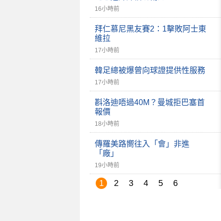
16小時前
拜仁慕尼黑友賽2：1擊敗阿士東
維拉
17小時前
韓足總被爆曾向球證提供性服務
17小時前
斟洛迪唔過40M？曼城拒巴塞首
報價
18小時前
傳羅美路嚮往入「會」非進
「廠」
19小時前
1
2
3
4
5
6