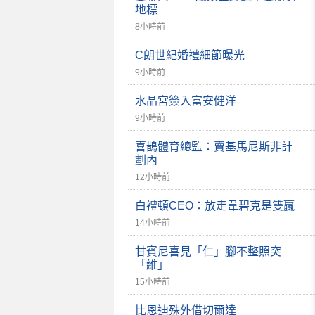
地標
8小時前
C朗世紀婚禮細節曝光
9小時前
水晶宮簽入富安健洋
9小時前
喜鵲體育總監：賣基馬尼斯非計
劃內
12小時前
白禮頓CEO：放走韋碧克是雙贏
14小時前
甘賓尼喜見「仁」腳不整照突
「維」
15小時前
比恩迪殊外借切爾達