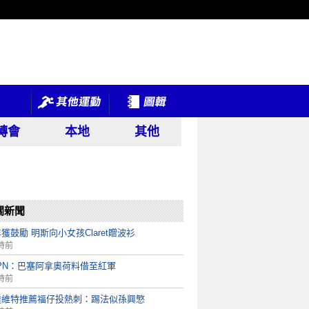
轉會
本地
其他
關新聞
獲鼓勵 明斯向小女孩Claret贈波衫
時前
PN：巴塞阿拿奧荷料借至紅軍
時前
達維特推薦福仔投熱刺：踢法似孫興慜