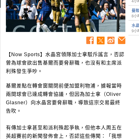
4小
曼聯
8小
水
9小
【Now Sports】水晶宮領隊加士拿駁斥謠言，否認
曾為球會欲出售基爾而要脅辭職，也沒有和主席派
利殊發生爭吵。
基爾差點在轉會窗關閉前便加盟利物浦，據報當時
兩間球會已達成轉會協議，但因為加士拿（Oliver
Glasner）向水晶宮要脅辭職，導致這宗交易最終
告吹。
有傳加士拿甚至和派利殊起爭執，但他本人周五在
英超賽前的新聞發佈會上，否認這些傳聞：「我想