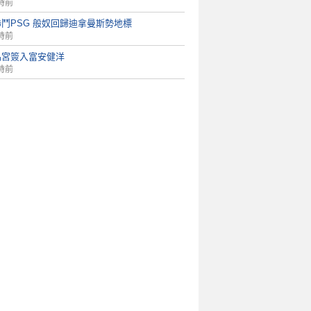
時前
鬥PSG 般奴回歸迪拿曼斯勢地標
時前
晶宮簽入富安健洋
時前