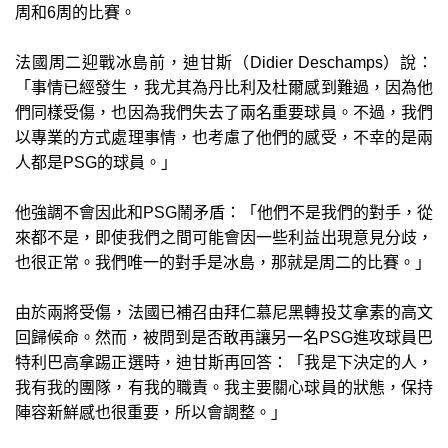
周和6周的比賽。
法國周二迎戰冰島前，迪甘斯（Didier Deschamps）說：
「事情已經發生，我尤其為丹比利及杜爾感到難過，因為他
們同樣受傷，也因為我們失去了兩名重要球員。不過，我們
以專業的方式處理事情，也考慮了他們的感受，不幸的是兩
人都是PSG的球員。」
他強調不會因此和PSG鬧矛盾：「他們不是我們的對手，從
來都不是，即使我們之間可能會因一些利益出現意見分歧，
也很正常。我們唯一的對手是冰島，那就是周二的比賽。」
由於兩將受傷，法國已補召由拜仁慕尼黑轉投艾拿素的高文
回歸候命。然而，被問到是否敢再讓另一名PSG進攻球員巴
特利巴高拿踢正選時，迪甘斯再回答：「我是下決定的人，
我有我的團隊，有我的職責。我主要關心球員的狀態，保持
陣容新鮮感也很重要，所以會調整。」