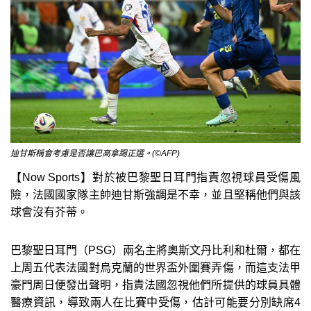
迪甘斯稱會考慮是否讓巴高拿踢正選。(©AFP)
【Now Sports】對於被巴黎聖日耳門指責忽視球員受傷風
險，法國國家隊主帥迪甘斯強調是不幸，並且堅稱他們與該
球會沒有芥蒂。
巴黎聖日耳門（PSG）兩名主將奧斯文丹比利和杜爾，都在
上周五代表法國對烏克蘭的世界盃外圍賽弄傷，而這支法甲
豪門周日便發出聲明，指責法國忽視他們所提供的球員具體
醫療資訊，導致兩人在比賽中受傷，估計可能要分別缺席4