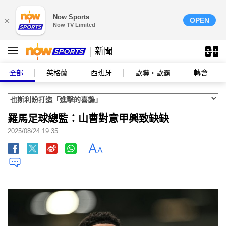
Now Sports
×
OPEN
Now TV Limited
新聞
全部
英格蘭
西班牙
歐聯‧歐霸
轉會
羅馬足球總監：山曹對意甲興致缺缺
2025/08/24 19:35