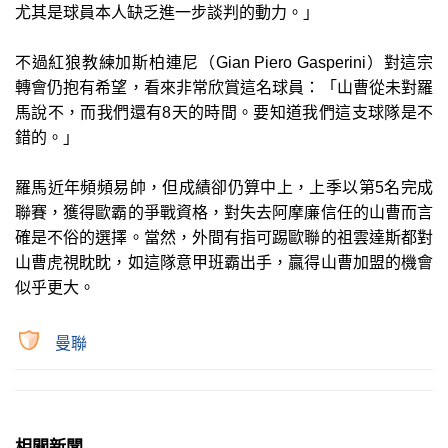
尤其是球員本人缺乏進一步談判的動力。」
不過紅狼教練加斯柏連尼（Gian Piero Gasperini）對這宗
轉會仍抱有希望，看來非常欣賞這名球員：「山曹從未對羅
馬說不，而我們還有8天的時間。要知道我們這支球隊是不
錯的。」
羅馬近年頻頻易帥，但成績卻仍算中上，上季以第5名完成
聯賽，獲得歐霸的爭戰資格，對失去阿摩廉信任的山曹而言
確是不俗的選擇。當然，外間有指可踢歐聯的祖雲達斯都對
山曹虎視眈眈，如這隊意甲班霸出手，贏得山曹加盟的機會
似乎更大。
曼聯
相關新聞