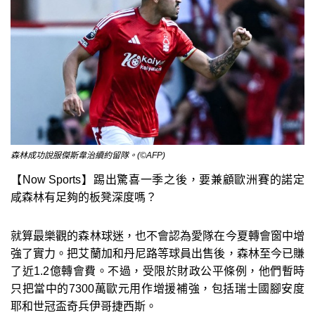
森林成功說服傑斯韋治續約留隊。(©AFP)
【Now Sports】踢出驚喜一季之後，要兼顧歐洲賽的諾定
咸森林有足夠的板凳深度嗎？
就算最樂觀的森林球迷，也不會認為愛隊在今夏轉會窗中增
強了實力。把艾蘭加和丹尼路等球員出售後，森林至今已賺
了近1.2億轉會費。不過，受限於財政公平條例，他們暫時
只把當中的7300萬歐元用作增援補強，包括瑞士國腳安度
耶和世冠盃奇兵伊哥捷西斯。