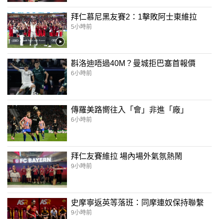
拜仁慕尼黑友賽2：1擊敗阿士東維拉
5小時前
斟洛迪唔過40M？曼城拒巴塞首報價
6小時前
傳羅美路嚮往入「會」非進「廠」
6小時前
拜仁友賽維拉 場內場外氣氛熱鬧
9小時前
史摩寧返英等落班：同摩連奴保持聯繫
9小時前