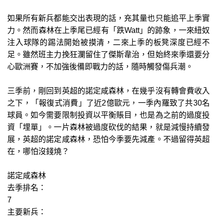
如果所有新兵都能交出表現的話，充其量也只能追平上季實
力。然而森林在上季尾已經有「跌Watt」的跡象，一來紐奴
注入球隊的踢法開始被摸清，二來上季的板凳深度已經不
足。雖然班主力挽狂瀾留住了傑斯韋治，但始終來季還要分
心歐洲賽，不加強後備即戰力的話，隨時觸發傷兵潮。
三季前，剛回到英超的諾定咸森林，在幾乎沒有轉會費收入
之下，「報復式消費」了近2億歐元，一季內羅致了共30名
球員。如今需要限制投資以平衡賬目，也是為之前的過度投
資「埋單」。一片森林被過度砍伐的結果，就是減慢持續發
展，英超的諾定咸森林，恐怕今季要先減產。不過留得英超
在，哪怕沒錢燒？
諾定咸森林
去季排名：
7
主要新兵：