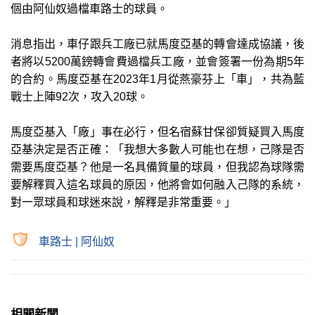
個由阿仙奴過檔車路士的球員。
消息指出，車仔跟兵工廠已就馬度亞基的轉會達成協議，後
者將以5200萬鎊轉會費過檔兵工廠，並會簽署一份為期5年
的合約。馬度亞基在2023年1月從燕豪芬上「車」，共為藍
戰士上陣92次，攻入20球。
馬度亞基入「廠」事在必行，但名宿蘇甘保卻質疑買入馬度
亞基決定是否正確：「我想大多數人可能也在想，己隊是否
需要馬度亞基？他是一名具備質量的球員，但我認為球隊需
要解釋買入這名球員的原因，他將會如何融入己隊的系統，
對一眾球員和球迷來說，解釋是非常重要。」
車路士
|
阿仙奴
相關新聞