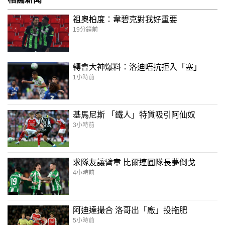
祖奧柏度：韋碧克對我好重要
19分鐘前
轉會大神爆料：洛迪唔抗拒入「塞」
1小時前
基馬尼斯 「鐵人」特質吸引阿仙奴
3小時前
求隊友讓臂章 比爾連圓隊長夢倒戈
4小時前
阿迪達撮合 洛哥出「廠」投拖肥
5小時前