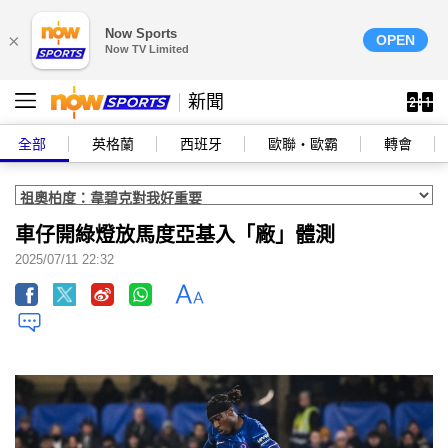
Now Sports
×
OPEN
Now TV Limited
新聞
全部
英格蘭
西班牙
歐聯‧歐霸
轉會
車仔開綠燈放馬度亞基入「廠」體測
2025/07/11 22:32