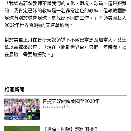
「我認為若然教練不懂我們的文化、環境、球員，這是艱難
的。我肯定己隊的教練是一名非常出色的教練，但執教國際
足球有別於球會足球，是截然不同的工作。」率領美國殺入
2002年世界盃8強的艾連拿續說。
對於美軍上月在普捷天奴領導下不敵巴拿馬及加拿大，艾連
拿以震驚來形容：「現在（距離世界盃）只餘一年時間，逼
在眉睫，需要加把勁。」
相關新聞
普捷天奴續領美國至2030年
2026/08/03 21:45
【世盃‧回顧】球例崩壞？