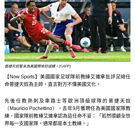
普捷天奴暫未為美國帶來好成績。(©AFP)
【Now Sports】美國國家足球隊前教練艾連拿批評足總任
命普捷天奴為主帥，直言對方不懂美國文化。
先後任教熱刺及車路士等歐洲頂級球隊的普捷天奴
（Mauricio Pochettino），去年9月獲聘任為美國國家隊教
練，國家隊前教練艾連拿認為這任命不妥：「若然環顧全世
界每一支國家隊，通常都是本土教練。」