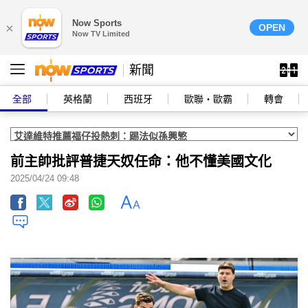
Now Sports
×
OPEN
Now TV Limited
新聞
全部
英格蘭
西班牙
歐聯‧歐霸
轉會
前主帥批評普捷天奴任命：他不懂美國文化
2025/04/24 09:48