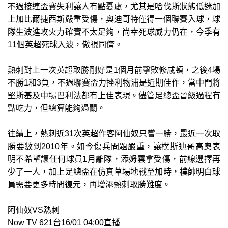
不過接連盃賽失利讓人有點憂慮，尤其是哈伐斯狀態低迷加
上加比爾捷西斯嚴重受傷，奧迪哥特僅得一個聯賽入球，球
隊生波進攻火力確實不太足夠，尚幸死球威力仍在，今季有
11個英超死球入波，傲視同儕。
熱刺對上一次英超取勝剛好是1個月前擊敗修咸頓，之後4場
不勝1和3負，不過聯賽盃力挫利物浦是近期佳作，當中門將
堅斯基及中場巴利法都有上佳表現。儘管足總盃晉級過程有
點吃力，但總算能夠過關。
往績上，熱刺近31次英超作客阿仙奴只嘗一勝，最近一次取
勝要數到2010年。如今傷兵問題嚴重，讓樸斯迪哥高奧表
明不希望讓任何球員1月離隊，添姆雲拿受傷，前線選擇再
少了一人，加上足總盃在仿真草場地戰至加時，樸帥明白球
員需要更多時間復元，再增添熱刺取勝難度。
阿仙奴VS熱刺
Now TV 621台16/01 04:00直播