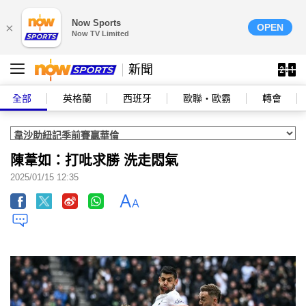
Now Sports
×
OPEN
Now TV Limited
新聞
全部
英格蘭
西班牙
歐聯‧歐霸
轉會
陳葦如：打吡求勝 洗走悶氣
2025/01/15 12:35