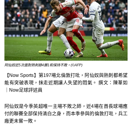
阿仙奴近5次面對熱刺錄4勝1和保持不敗。(©AFP)
【Now Sports】第197場北倫敦打吡，阿仙奴與熱刺都希望
能有突破表現，抹走近期讓人失望的悶氣。 撰文：陳葦如
｜Now足球評述員
阿仙奴是今季英超唯一主場不敗之師，近4場在酋長球場應
付的聯賽全部保持清白之身，而本季參與的倫敦打吡，兵工
廠更未嘗一敗。