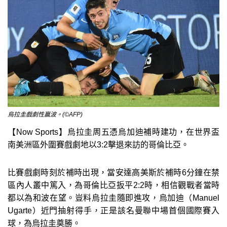
烏拉圭戲劇性贏波。(©AFP)
【Now Sports】烏拉圭周五憑烏加迪補時建功，在世界盃
南美洲區外圍賽戲劇地以3:2擊退來訪的哥倫比亞。
比賽戲劇時刻於補時出現，當安達高美斯於補時6分鐘在禁
區內人叢中篤入，為哥倫比亞扳平2:2時，相信觀戰者當時
都以為和波在望。豈料烏拉圭隨即進攻，烏加迪（Manuel
Ugarte）近門抽射得手，正是該名曼聯中場首個國際賽入
球，為烏拉圭奠勝。