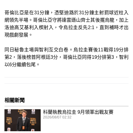
哥倫比亞是在31分鐘，憑堅迪路於31分鐘主射罰球近柱入
網領先半場。哥倫比亞守將達雲遜山齊士其後擺烏龍，加上
洛迪高艾基利入楔射入，令烏拉圭反先2:1，直到補時才出
現戲劇發展。
同日秘魯主場與智利互交白卷。烏拉圭賽後11戰得19分排
第2，落後榜首阿根廷3分，哥倫比亞同得19分排第3，智利
以6分繼續包尾。
相關新聞
科蘭執教烏拉圭 9月領軍出戰友賽
2026/08/07 02:32