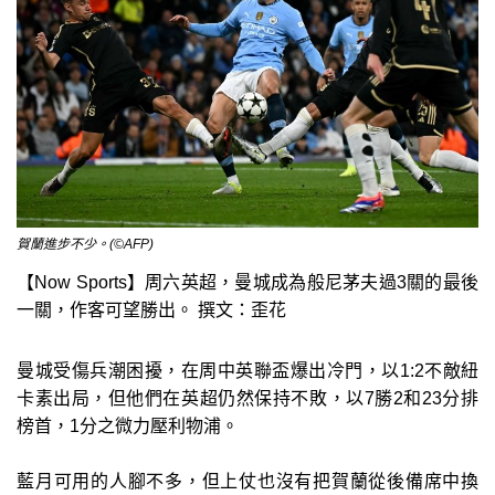
賀蘭進步不少。(©AFP)
【Now Sports】周六英超，曼城成為般尼茅夫過3關的最後
一關，作客可望勝出。 撰文：歪花
曼城受傷兵潮困擾，在周中英聯盃爆出冷門，以1:2不敵紐
卡素出局，但他們在英超仍然保持不敗，以7勝2和23分排
榜首，1分之微力壓利物浦。
藍月可用的人腳不多，但上仗也沒有把賀蘭從後備席中換