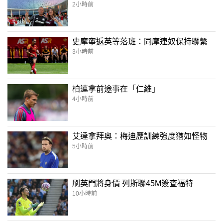
2小時前
史摩寧返英等落班：同摩連奴保持聯繫
3小時前
柏連拿前途事在「仁維」
4小時前
艾達拿拜奧：梅迪歷訓練強度猶如怪物
5小時前
刷英門將身價 列斯聯45M簽查福特
10小時前