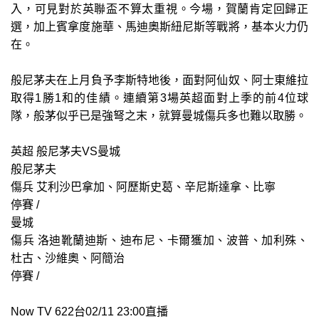
入，可見對於英聯盃不算太重視。今場，賀蘭肯定回歸正
選，加上賓拿度施華、馬迪奧斯紐尼斯等戰將，基本火力仍
在。
般尼茅夫在上月負予李斯特地後，面對阿仙奴、阿士東維拉
取得1勝1和的佳績。連續第3場英超面對上季的前4位球
隊，般茅似乎已是強弩之末，就算曼城傷兵多也難以取勝。
英超 般尼茅夫VS曼城
般尼茅夫
傷兵 艾利沙巴拿加、阿歷斯史葛、辛尼斯達拿、比寧
停賽 /
曼城
傷兵 洛迪靴蘭迪斯、迪布尼、卡爾獲加、波普、加利殊、
杜古、沙維奧、阿簡治
停賽 /
Now TV 622台02/11 23:00直播