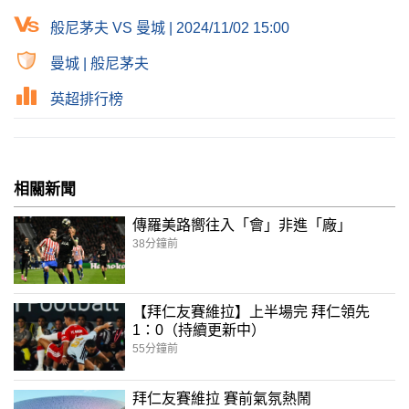
般尼茅夫 VS 曼城 | 2024/11/02 15:00
曼城
|
般尼茅夫
英超排行榜
相關新聞
傳羅美路嚮往入「會」非進「廠」
38分鐘前
【拜仁友賽維拉】上半場完 拜仁領先
1：0（持續更新中）
55分鐘前
拜仁友賽維拉 賽前氣氛熱鬧