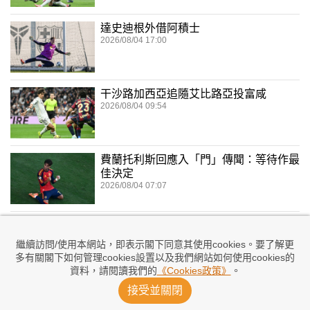
達史迪根外借阿積士
2026/08/04 17:00
干沙路加西亞追隨艾比路亞投富咸
2026/08/04 09:54
費蘭托利斯回應入「門」傳聞：等待作最
佳決定
2026/08/04 07:07
施華投入皇馬首課操練
2026/08/04 06:18
繼續訪問/使用本網站，即表示閣下同意其使用cookies。要了解更
多有關閣下如何管理cookies設置以及我們網站如何使用cookies的
資料，請閱讀我們的
《Cookies政策》
。
接受並關閉
費力克：巴塞必須增鋒力
2026/08/03 23:33