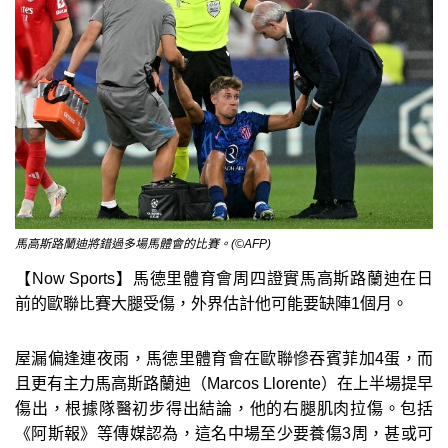
馬高斯路蘭迪將錯過多場馬體會的比賽。(©AFP)
【Now Sports】馬德里體育會周四證實馬高斯路蘭迪在日
前的歐聯比賽大腿受傷，外界估計他可能要缺陣1個月。
屋漏偏逢連夜雨，馬德里體育會在歐聯慘吞賓菲加4蛋，而
且更有主力馬高斯路蘭迪（Marcos Llorente）在上半場提早
傷出，根據隊醫初步得出結論，他的右腿肌肉拉傷。包括
《阿斯報》等傳媒認為，這名中場至少要養傷3周，甚或可