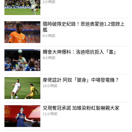
2小時前
隨時破隊史紀錄！恩迪奧蒙迪1.2億鎊上
艦
6小時前
轉會大神爆料：洛迪唔抗拒入「塞」
9小時前
摩佬諗計 阿奴「變身」中場發電機？
10小時前
兌現奪冠承諾 加維染粉紅髮嚇親大家
11小時前