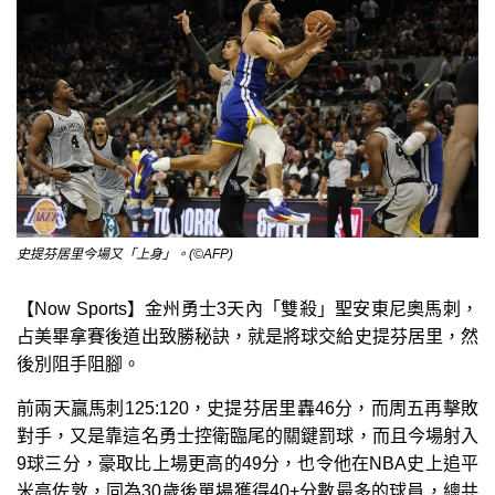
史提芬居里今場又「上身」。(©AFP)
【Now Sports】金州勇士3天內「雙殺」聖安東尼奧馬刺，
占美畢拿賽後道出致勝秘訣，就是將球交給史提芬居里，然
後別阻手阻腳。
前兩天贏馬刺125:120，史提芬居里轟46分，而周五再擊敗
對手，又是靠這名勇士控衛臨尾的關鍵罰球，而且今場射入
9球三分，豪取比上場更高的49分，也令他在NBA史上追平
米高佐敦，同為30歲後單場獲得40+分數最多的球員，總共