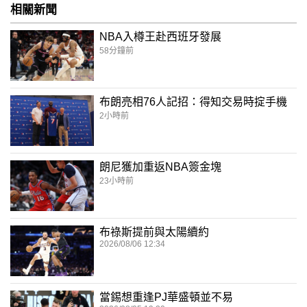
相關新聞
NBA入樽王赴西班牙發展
58分鐘前
布朗亮相76人記招：得知交易時掟手機
2小時前
朗尼獲加重返NBA簽金塊
23小時前
布祿斯提前與太陽續約
2026/08/06 12:34
當錫想重逢PJ華盛頓並不易