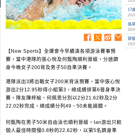
2026
17
2026
吳
2026
郭俊
2026
【Now Sports】全運會今早續演各項游泳賽事預
賽，當中港隊的張心悅及何甄陶順利晉級，分途躋
身今晚女子200背及男子50自準決賽。
港隊派出3將出戰女子200米背泳預賽，當中張心悅
游出2分12.95秒得小組第3，總成績排第6晉身準決
賽。隊友陳梓瑜、何佩恩分別以2分21.62秒及2分
22.02秒完成，總成績分列49、50未能過關。
何甄陶在男子50米自由泳也順利晉級，Ian游出只較
個人最佳時間慢0.8秒的22.62秒，以第5名躋身準