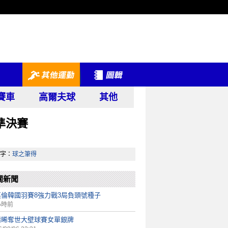
賽車
高爾夫球
其他
準決賽
字：
球之筆得
關新聞
英倫韓國羽賽8強力戰3局負頭號種子
小時前
靖晞奪世大壁球賽女單銀牌