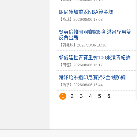
朗尼獲加重返NBA簽金塊
【籃球】
2026/08/06 17:03
吳英倫韓國羽賽闖8強 洪呂配男雙
反負出局
【羽毛球】
2026/08/06 16:36
郭俊廷世青賽重奪100米港青紀錄
【田徑】
2026/08/06 16:17
港隊跆拳道印尼賽掃2金4銀6銅
【跆拳】
2026/08/06 15:44
1
2
3
4
5
6