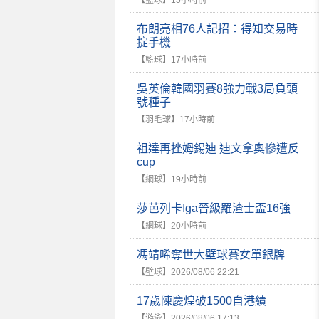
【籃球】
15小時前
布朗亮相76人記招：得知交易時
掟手機
【籃球】
17小時前
吳英倫韓國羽賽8強力戰3局負頭
號種子
【羽毛球】
17小時前
祖達再挫姆錫迪 迪文拿奧慘遭反
cup
【網球】
19小時前
莎芭列卡Iga晉級羅渣士盃16強
【網球】
20小時前
馮靖晞奪世大壁球賽女單銀牌
【壁球】
2026/08/06 22:21
17歲陳慶煌破1500自港績
【游泳】
2026/08/06 17:13