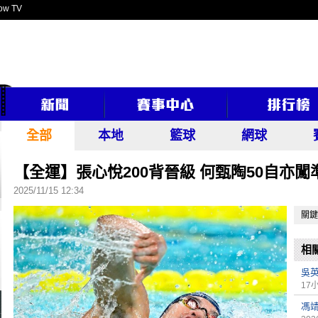
ow TV
全部
本地
籃球
網球
【全運】張心悅200背晉級 何甄陶50自亦闖
2025/11/15 12:34
關鍵
相
吳
17
馮