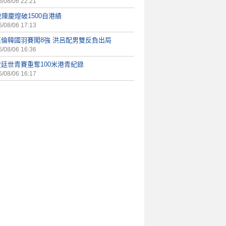
/08/06 22:21
歲陳慶煌破1500自港績
/08/06 17:13
英倫韓國羽賽闖8強 洪呂配男雙反負出局
/08/06 16:36
廷世青賽重奪100米港青紀錄
/08/06 16:17