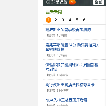
球星追蹤
1
最新新聞
1
2
3
4
5
6
戴維斯巫師開季後再談續約
【籃球】
1小時前
梁兆華爆發轟24分 助滿貫挫東方
奪銀牌錦標
【籃球】
8小時前
伊雅娜掀菲國網球熱：周圍都租
唔到場
【網球】
11小時前
獨行俠出重賞換法拉格球星卡
【籃球】
13小時前
NBA入樽王赴西班牙發展