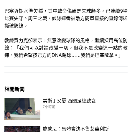
巴塞近期水準欠穩，其中致命傷確是失球頗多，已連續9場
比賽失守。周三之戰，該隊連番被敵方簡單直接的直線傳送
撕破防線。
教練費力克卻表示，無意改變球隊的風格，繼續採用高位防
線：「我們可以討論改變一切，但我不是改變這一點的教
練。我們希望按己方的DNA踢球……我們是巴塞隆拿。」
相關新聞
美斯丁父憂 西國足總致哀
7小時前
施蒙尼：馬體會決不售艾華利斯