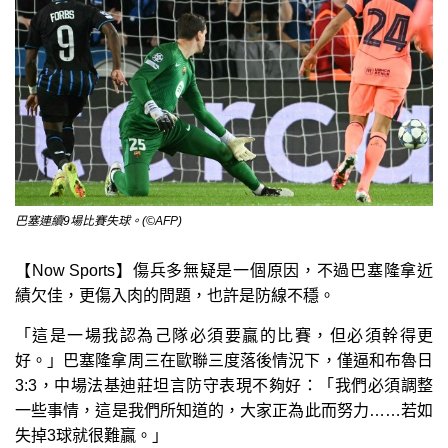
巴塞連續9場比賽失球。(©AFP)
【Now Sports】傷兵多無疑是一個原因，不過巴塞隆拿近
績欠佳，更傷入肉的問題，也許是防線不穩。
「這是一場我認為己隊必須要贏的比賽，但必須幹得更
好。」巴塞隆拿周三在歐聯三度落後情況下，僅逼和布魯日
3:3，中場法基迪莊坦言防守表現不夠好：「我們必須調整
一些事情，這是我們所知道的，大家正為此而努力……若如
失掉3球就很難贏。」