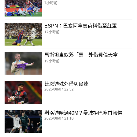
7小時前
ESPN：巴塞阿拿奧荷料借至紅軍
17小時前
馬斯坦東奴落「馬」外借費倫天拿
19小時前
比恩迪殊外借切爾達
2026/08/07 22:52
斟洛迪唔過40M？曼城拒巴塞首報價
2026/08/07 21:10