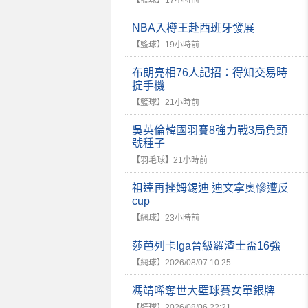
【籃球】
17小時前
NBA入樽王赴西班牙發展
【籃球】
19小時前
布朗亮相76人記招：得知交易時
掟手機
【籃球】
21小時前
吳英倫韓國羽賽8強力戰3局負頭
號種子
【羽毛球】
21小時前
祖達再挫姆錫迪 迪文拿奧慘遭反
cup
【網球】
23小時前
莎芭列卡Iga晉級羅渣士盃16強
【網球】
2026/08/07 10:25
馮靖晞奪世大壁球賽女單銀牌
【壁球】
2026/08/06 22:21