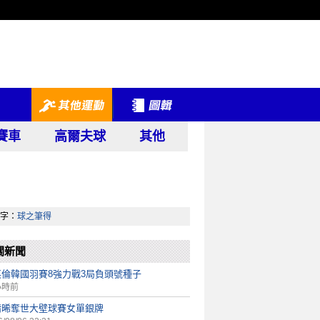
賽車
高爾夫球
其他
字：
球之筆得
關新聞
英倫韓國羽賽8強力戰3局負頭號種子
小時前
靖晞奪世大壁球賽女單銀牌