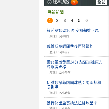
球星追蹤
1
最新新聞
1
2
3
4
5
6
賴芭堅娜晉16強 安祖莉娃下馬
【網球】
1小時前
戴維斯巫師開季後再談續約
【籃球】
5小時前
梁兆華爆發轟24分 助滿貫挫東方
奪銀牌錦標
【籃球】
12小時前
伊雅娜掀菲國網球熱：周圍都租
唔到場
【網球】
15小時前
獨行俠出重賞換法拉格球星卡