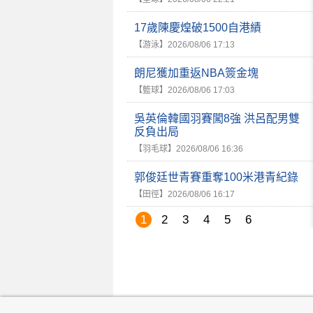
17歲陳慶煌破1500自港績
【游泳】
2026/08/06 17:13
朗尼獲加重返NBA簽金塊
【籃球】
2026/08/06 17:03
吳英倫韓國羽賽闖8強 洪呂配男雙
反負出局
【羽毛球】
2026/08/06 16:36
郭俊廷世青賽重奪100米港青紀錄
【田徑】
2026/08/06 16:17
1
2
3
4
5
6