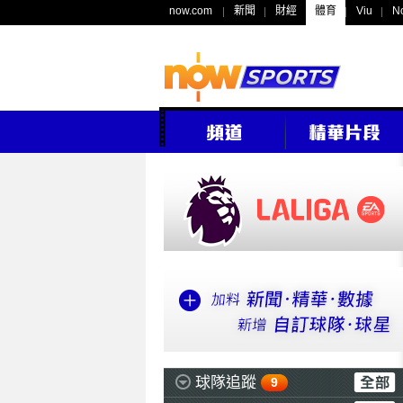
now.com
新聞
財經
體育
Viu
N
球隊追蹤
9