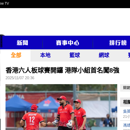
ow TV
全部
本地
籃球
網球
香港六人板球賽開鑼 港隊小組首名闖8強
2025/11/07 20:36
關鍵
相
吳
21
馮