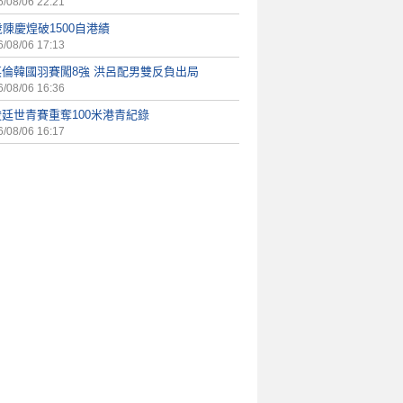
/08/06 22:21
歲陳慶煌破1500自港績
/08/06 17:13
英倫韓國羽賽闖8強 洪呂配男雙反負出局
/08/06 16:36
廷世青賽重奪100米港青紀錄
/08/06 16:17