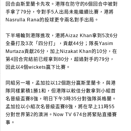
回合由斯里蘭卡先攻。港隊在防守的6個回合中被對
手拿了79分，令對手5人出局未能繼續比賽，港將
Nasrulla Rana的投球更令兩名對手出局。
下半場輪到港隊進攻，港將Aizaz Khan拿到5次6分
全壘打及3次「四分打」，貢獻44分；隊長Yasim
Murtaza貢獻26分，加上Nizakat Khan的10分，在
第4回合完結前已經拿到80分，超過對手的79分，
因此以4個wickets贏下比賽。
同組另一場，孟加拉以12個跑分贏斯里蘭卡，與港
隊同樣累積1勝1和，但港隊以較佳分數拿到小組首
名晉級盃賽8強，明日下午3時35分對強隊英格蘭。
孟加拉以小組次名晉級盃賽8強，將在早上11時55
分對世界第2的澳洲。Now TV 674台將緊貼直播賽
事。