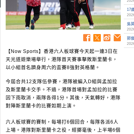
2026
17
2026
吳
2026
郭俊
2026
【Now Sports】香港六人板球賽今天起一連3日在
天光道遊樂場舉行，港隊首天賽事擊敗斯里蘭卡，
以小組首名躋身周六的盃賽8強對英格蘭。
今屆合共12支隊伍參賽，港隊被編入D組與孟加拉
及斯里蘭卡交手。不過，港隊首場對孟加拉的比賽
因下雨取消，兩隊各得1分。其後，天氣轉好，港隊
對陣斯里蘭卡的比賽如期上演。
六人板球賽的賽制，每場打6個回合，每隊各派6人
上場。港隊對斯里蘭卡之役，經擲毫後，上半場6個