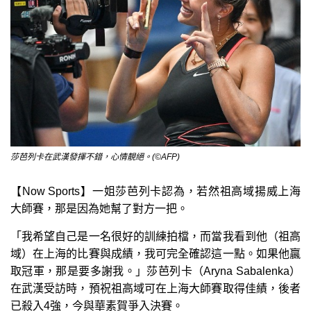
莎芭列卡在武漢發揮不錯，心情靚絕。(©AFP)
【Now Sports】一姐莎芭列卡認為，若然祖高域揚威上海
大師賽，那是因為她幫了對方一把。
「我希望自己是一名很好的訓練拍檔，而當我看到他（祖高
域）在上海的比賽與成績，我可完全確認這一點。如果他贏
取冠軍，那是要多謝我。」莎芭列卡（Aryna Sabalenka）
在武漢受訪時，預祝祖高域可在上海大師賽取得佳績，後者
已殺入4強，今與華素賀爭入決賽。