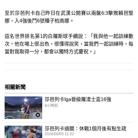
至於莎芭列卡自己昨日在武漢公開賽以兩盤6:3擊敗賴芭堅
娜，入4強後鬥6號種子柏高娜。
這名世界排名第1的白羅斯球手續說：「我與他一起訓練數
次，他在場上很出色，很懂得說笑，當我們一起訓練時，每
當對我取得一分，都會以獨特方式慶祝。」
相關新聞
莎芭列卡Iga晉級羅渣士盃16強
8小時前
莎芭列卡過關：休戰1個月後有點生疏
2026/08/05 11:32