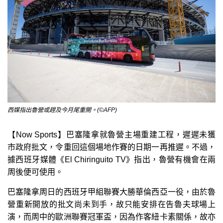
西媒指出魯營或趕及今月尾重開。(©AFP)
【Now Sports】巴塞隆拿就魯營主場重建工程，遲遲未獲
市政府批文，令重回這個場地作賽的日期一再推遲。不過，
據西班牙媒體《El Chiringuito TV》指出，魯營有機會在兩
周後便可使用。
巴塞隆拿周日的西班牙甲組聯賽大勝華倫西亞一役，由於魯
營重新開放的批文尚未到手，故只能安排在告魯夫球場上
演，而周中的歐洲聯賽冠軍盃，因為作客紐卡素關係，故亦