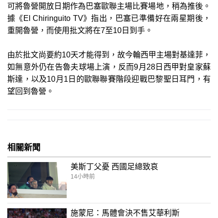
可將魯營開放日期作為巴塞歐聯主場比賽場地，稍為推後。
據《El Chiringuito TV》指出，巴塞已準備好在兩星期後，
重開魯營，而使用批文將在7至10日到手。
由於批文尚要約10天才能得到，故今輪西甲主場對基達菲，
如無意外仍在告魯夫球場上演，反而9月28日西甲對皇家蘇
斯達，以及10月1日的歐聯聯賽階段迎戰巴黎聖日耳門，有
望回到魯營。
相關新聞
美斯丁父憂 西國足總致哀
14小時前
施蒙尼：馬體會決不售艾華利斯