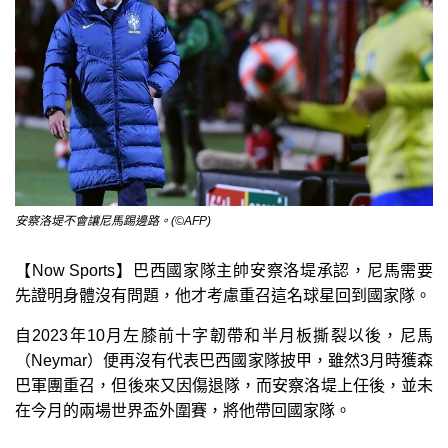
安察洛堤不會讓尼馬踢邊路。(©AFP)
【Now Sports】巴西國家隊主帥安察洛堤承認，尼馬需要
先證明身體沒有問題，他才考慮重召這名球星回到國家隊。
自2023年10月左膝前十字韌帶和半月板撕裂以後，尼馬
（Neymar）便再沒有代表巴西國家隊披甲，雖然3月時獲森
巴軍團重召，但後來又因傷退隊，而安察洛堤上任後，並未
在今月的兩場世界盃外圍賽，將他帶回國家隊。