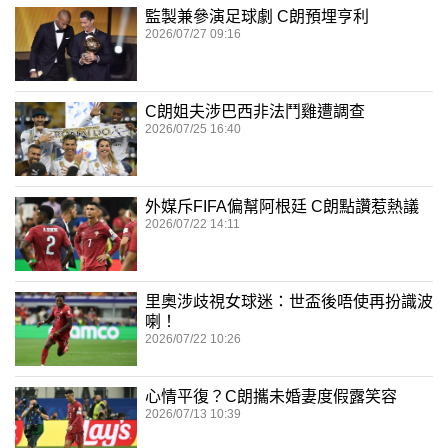
監製兼參演足球劇 C朗預埋亨利
2026/07/27 09:16
C朗姐夫涉巴西非法鬥雞遭調查
2026/07/25 16:40
外媒斥FIFA偏幫阿根廷 C朗點讚惹熱議
2026/07/22 14:11
里奧涉歧視女球迷：世盃後唔使再扮識波
喇！
2026/07/22 10:26
心情平復？C朗攜未婚妻度假露笑容
2026/07/13 10:39