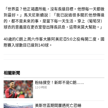
「世界盃？他正竭盡所能，沒有長遠目標。他想每一天都做
到最好。」馬天尼斯續說：「我已說過很多關於他想傳達
的，都不是未來的事，是當下每一天生活，穿上（葡萄牙）
球衣的意義是在更衣室發出隊長訊息，這帶來莫大幫助。」
40歲的C朗上周六作客大勝阿美尼亞5:0之役梅開二度，國
際賽入球數目已達到140球。
相關新聞
粉絲撲空！新郎不是C朗……
12小時前
美斯世盃期間屢遇死亡恐嚇