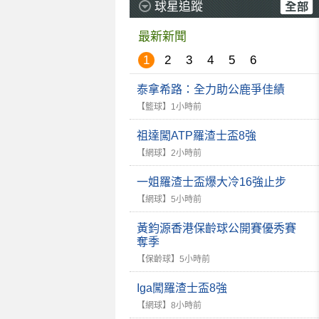
球星追蹤
最新新聞
1
2
3
4
5
6
泰拿希路：全力助公鹿爭佳績
【籃球】
1小時前
祖達闖ATP羅渣士盃8強
【網球】
2小時前
一姐羅渣士盃爆大冷16強止步
【網球】
5小時前
黃鈞源香港保齡球公開賽優秀賽
奪季
【保齡球】
5小時前
Iga闖羅渣士盃8強
【網球】
8小時前