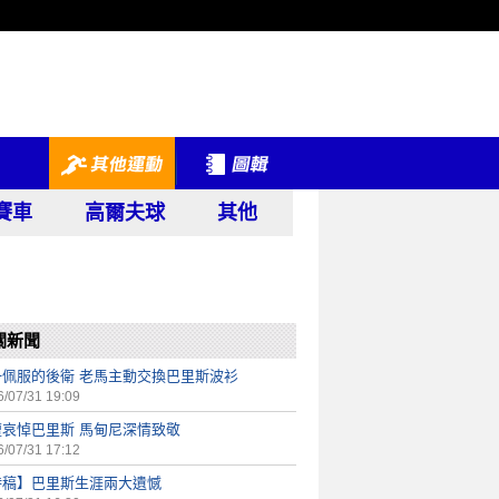
賽車
高爾夫球
其他
關新聞
一佩服的後衛 老馬主動交換巴里斯波衫
/07/31 19:09
壇哀悼巴里斯 馬甸尼深情致敬
/07/31 17:12
特稿】巴里斯生涯兩大遺憾