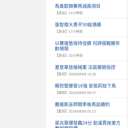
馬桑歐錦賽再減兩項目
【游泳】
14小時前
張智傑大勇平50蛙港績
【游泳】
17小時前
以賽復態保持佳績 何詩蓓戰勝年
齡規限
【游泳】
20小時前
夏登車放槍械案 法庭撤銷指控
【籃球】
2026/08/08 14:39
賴芭堅娜晉16強 安祖莉娃下馬
【網球】
2026/08/08 08:47
戴維斯巫師開季後再談續約
【籃球】
2026/08/08 05:15
梁兆華爆發轟24分 助滿貫挫東方