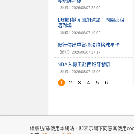
奪銀牌錦標
【籃球】
2026/08/07 22:09
伊雅娜掀菲國網球熱：周圍都租
唔到場
【網球】
2026/08/07 19:02
獨行俠出重賞換法拉格球星卡
【籃球】
2026/08/07 17:17
NBA入樽王赴西班牙發展
【籃球】
2026/08/07 15:06
1
2
3
4
5
6
私隱政策
|
使用條款
|
免責及著作權聲明
|
不歧
繼續訪問/使用本網站，即表示閣下同意其使用cook