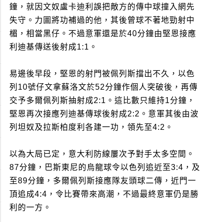
鐘，就因文奴盧卡迪利誤把敵方的傳中球撞入網先
失守。力圖將功補過的他，其後曾球不著地勁射中
楣，相當黑仔。不過意軍還是於40分鐘由堅恩接應
利迪基傳送後射成1:1。
易邊後早段，堅恩的射門被佩列斯擋出不久，以色
列10號仔文拿蘇洛文於52分鐘作個人突破後，再傳
交予多爾佩列斯抽射成2:1。這比數只維持1分鐘，
堅恩再次接應列迪基傳球後射成2:2。意軍其後由波
列坦奴及拉斯柏度利各建一功，領先至4:2。
以為大局已定，意大利防線屢次予對手太多空間。
87分鐘，巴斯東尼的烏龍球令以色列追近至3:4，及
至89分鐘，多爾佩列斯接應隊友頭球二傳，近門一
頂追成4:4，令比賽帶來高潮，不過最終意軍仍是勝
利的一方。