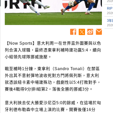
2026
RI
2026
3
2026
【Now Sports】意大利周一在世界盃外圍賽與以色
列合演入球騷，最終憑東拿利補時建功贏5:4，續向
小組領先球隊挪威施壓。
戰至補時1分鐘，東拿利（Sandro Tonali）在禁區
外出其不意射彈地波收死對方門將佩列斯，意大利
就憑該紐卡素中場建殊功，戲劇性以5:4打敗對手，
賽後4戰得9分排I組第2，落後全勝的挪威3分。
意大利挾去仗大勝愛沙尼亞5:0的餘威，在這場於匈
牙利德布勒森中立場上演的比賽，開賽後僅16分