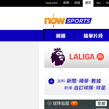
now.com
新聞
財經
體育
Viu
N
球隊追蹤
7