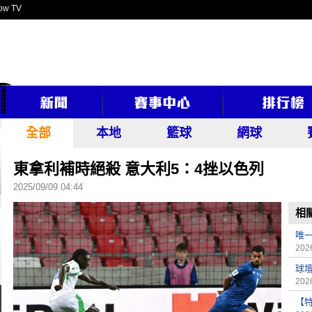
ow TV
全部
本地
籃球
網球
東拿利補時絕殺 意大利5：4挫以色列
2025/09/09 04:44
相
唯
2026
球
2026
【