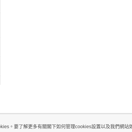
視及不騷擾聲明
ies。要了解更多有關閣下如何管理cookies設置以及我們網站如