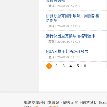
奪銀牌錦標
【籃球】
2026/08/07 22:09
伊雅娜掀菲國網球熱：周圍都租
唔到場
【網球】
2026/08/07 19:02
獨行俠出重賞換法拉格球星卡
【籃球】
2026/08/07 17:17
NBA入樽王赴西班牙發展
【籃球】
2026/08/07 15:06
1
2
3
4
5
6
私隱政策
|
使用條款
|
免責及著作權聲明
|
不歧
繼續訪問/使用本網站，即表示閣下同意其使用cook