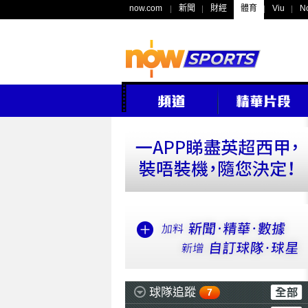
now.com
新聞
財經
體育
Viu
N
球隊追蹤
7