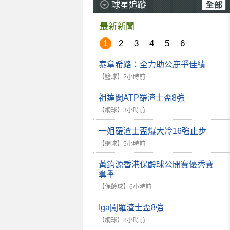
球星追蹤
最新新聞
1
2
3
4
5
6
泰拿希路：全力助公鹿爭佳績
【籃球】
2小時前
祖達闖ATP羅渣士盃8強
【網球】
3小時前
一姐羅渣士盃爆大冷16強止步
【網球】
5小時前
黃鈞源香港保齡球公開賽優秀賽
奪季
【保齡球】
6小時前
Iga闖羅渣士盃8強
【網球】
8小時前