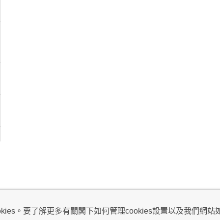
視及不騷擾聲明
ies。要了解更多有關閣下如何管理cookies設置以及我們網站如