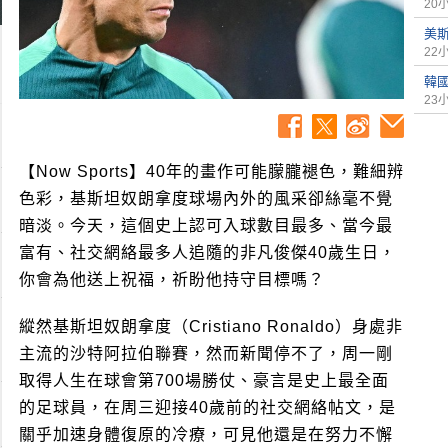
20
美
22
韓
23
【Now Sports】40年的畫作可能朦朧褪色，難細辨
色彩，基斯坦奴朗拿度球場內外的風采卻絲毫不覺
暗淡。今天，這個史上認可入球數目最多、當今最
富有、社交網絡最多人追隨的非凡俊傑40歲生日，
你會為他送上祝福，祈盼他持守目標嗎？
縱然基斯坦奴朗拿度（Cristiano Ronaldo）身處非
主流的沙特阿拉伯聯賽，然而新聞停不了，周一剛
取得人生在球會第700場勝仗、豪言是史上最全面
的足球員，在周三迎接40歲前的社交網絡帖文，是
關乎加速身體復原的冷療，可見他還是在努力不懈