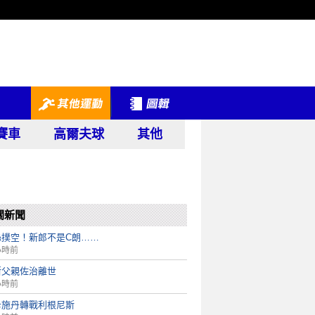
賽車
高爾夫球
其他
關新聞
絲撲空！新郎不是C朗……
小時前
斯父親佐治離世
小時前
卡施丹轉戰利根尼斯