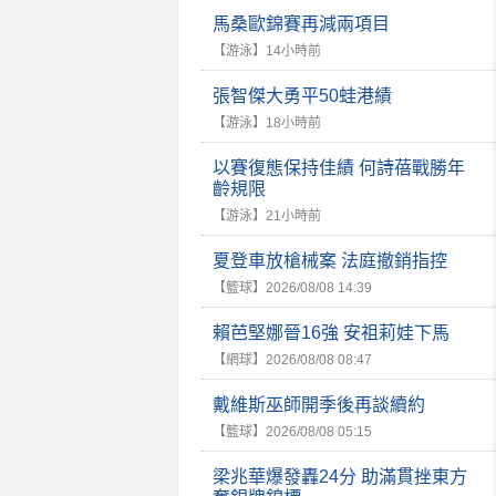
馬桑歐錦賽再減兩項目
【游泳】
14小時前
張智傑大勇平50蛙港績
【游泳】
18小時前
以賽復態保持佳績 何詩蓓戰勝年
齡規限
【游泳】
21小時前
夏登車放槍械案 法庭撤銷指控
【籃球】
2026/08/08 14:39
賴芭堅娜晉16強 安祖莉娃下馬
【網球】
2026/08/08 08:47
戴維斯巫師開季後再談續約
【籃球】
2026/08/08 05:15
梁兆華爆發轟24分 助滿貫挫東方