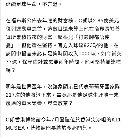
延續足球生命，不言退。
在福布斯公佈去年底的財富榜，C朗以2.85億美元
位列運動員之首，這數目還未算上他在商界長袖善
舞所累積得來的財富，壓根兒「打跛腳都唔使
憂」，但他還在堅持。官方入球達923球的他，在
訪問中揚言未必有足夠時間攻入1000球，如今尚欠
77球，保守估計或需要兩年時間，他可堅持並達標
嗎？
明年是世界盃年，沒跡象顯示已代表葡萄牙國家隊
217次的他將退下來，畢竟那是他足球生涯唯一未
贏過的重大榮譽，豈會放棄？
C朗香港博物館今年7月登陸位於香港尖沙咀的K11
MUSEA，博物館門票將於今起開售。