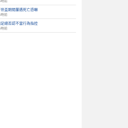
小時前
斯世盃期間屢遇死亡恐嚇
小時前
國足總否認不當行為指控
小時前