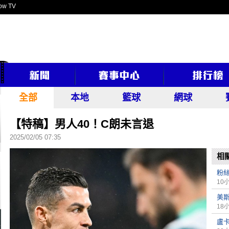
ow TV
全部
本地
籃球
網球
【特稿】男人40！C朗未言退
2025/02/05 07:35
相
粉
10
美
18
盧